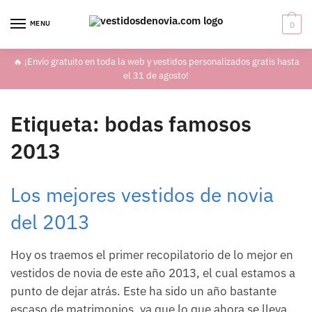
Skip
Skip
to
to
MENU
0
navigation
content
🔥 ¡Envío gratuito en toda la web y vestidos personalizados gratis hasta
el 31 de agosto!
Etiqueta:
bodas famosos
2013
Los mejores vestidos de novia
del 2013
Hoy os traemos el primer recopilatorio de lo mejor en
vestidos de novia de este año 2013, el cual estamos a
punto de dejar atrás. Este ha sido un año bastante
escaso de matrimonios, ya que lo que ahora se lleva