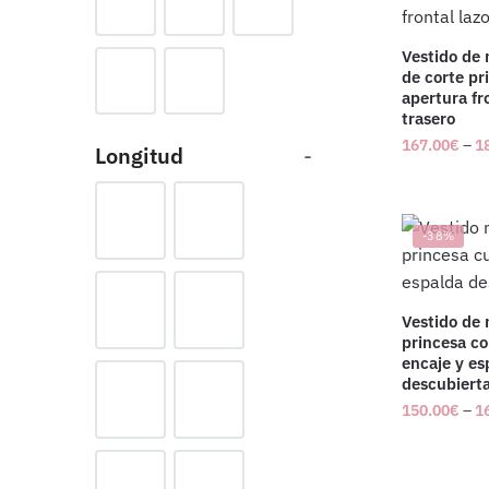
Vestido de 
de corte pr
apertura fr
trasero
167.00
€
–
1
Longitud
-
-38%
Vestido de 
princesa c
encaje y es
descubiert
150.00
€
–
1