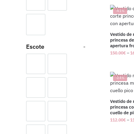
-41%
Vestido de 
princesa de
Escote
-
apertura fr
150.00
€
–
1
-24%
Vestido de 
princesa c
cuello de p
112.00
€
–
1