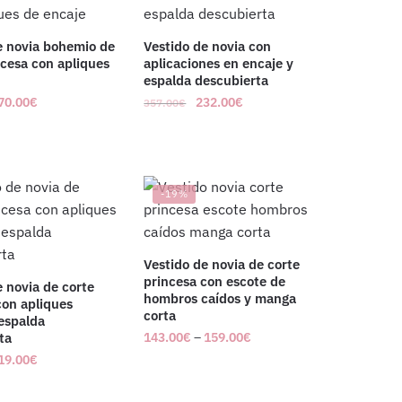
e novia bohemio de
Vestido de novia con
ncesa con apliques
aplicaciones en encaje y
espalda descubierta
70.00
€
232.00
€
357.00
€
-19%
Vestido de novia de corte
princesa con escote de
e novia de corte
hombros caídos y manga
con apliques
corta
 espalda
ta
143.00
€
–
159.00
€
19.00
€