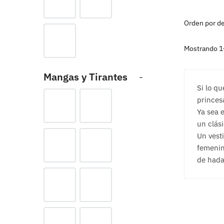
Mostrando 1
Mangas y Tirantes
-
Si lo qu
princes
Ya sea e
un clás
Un vesti
femenin
de hada