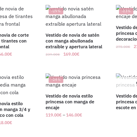
-29%
-23%
Vestido de
princesa 
novia de corte
Vestido de novia de satén
decoracio
 tirantes con
con manga abullonada
ontal
extraíble y apertura lateral
2
275.00
€
66.00
€
169.00
€
239.00
€
-24%
Vestido de novia estilo
Vestido de
princesa con manga de
princesa 
novia estilo
encaje
escote en
on manga 3/4 y
ico con cola
119.00
€
–
146.00
€
18.00
€