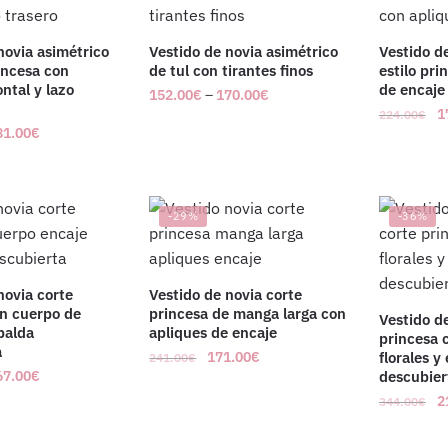
novia asimétrico
Vestido de novia asimétrico
Vestido d
incesa con
de tul con tirantes finos
estilo pri
ontal y lazo
de encaje
152.00
€
–
170.00
€
1
224.00
€
81.00
€
-29%
-36%
novia corte
Vestido de novia corte
on cuerpo de
princesa de manga larga con
Vestido d
palda
apliques de encaje
princesa 
a
171.00
€
florales y
241.00
€
67.00
€
descubier
2
344.00
€