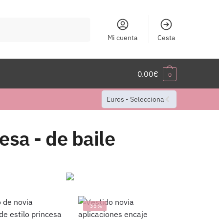
Mi cuenta
Cesta
0.00
€
0
Euros - Selecciona
esa - de baile
-35%