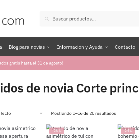
Buscar
Buscar
por:
a
Blog para novias
Información y Ayuda
Contacto
ados gratis hasta el 31 de agosto!
idos de novia Corte princ
Mostrando 1–16 de 20 resultados
-25%
-24%