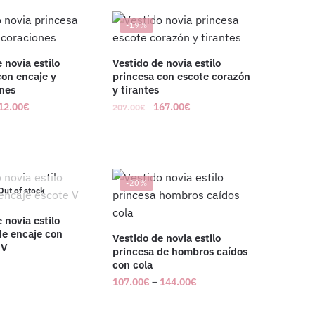
-19%
 novia estilo
Vestido de novia estilo
con encaje y
princesa con escote corazón
nes
y tirantes
12.00
€
167.00
€
207.00
€
-20%
Out of stock
 novia estilo
de encaje con
Vestido de novia estilo
 V
princesa de hombros caídos
con cola
107.00
€
–
144.00
€