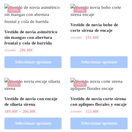
-24%
-34%
Vestido de novia boho de
corte sirena de encaje
Vestido de novia asimétrico
sin mangas con abertura
191.00
€
291.00
€
frontal y cola de barrida
206.00
€
272.00
€
Seleccionar opciones
Seleccionar opciones
-31%
-43%
Vestido de novia con encaje
Vestido de novia corte sirena
de silueta sirena
con apliques florales y encaje
189.00
€
–
206.00
€
153.00
€
270.00
€
Seleccionar opciones
Seleccionar opciones