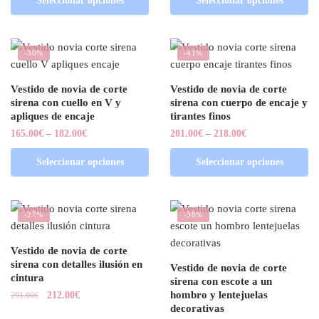
Seleccionar opciones
Seleccionar opciones
-30%
-41%
Vestido de novia de corte
Vestido de novia de corte
sirena con cuello en V y
sirena con cuerpo de encaje y
apliques de encaje
tirantes finos
165.00
€
–
182.00
€
201.00
€
–
218.00
€
Seleccionar opciones
Seleccionar opciones
-27%
-38%
Vestido de novia de corte
sirena con detalles ilusión en
Vestido de novia de corte
cintura
sirena con escote a un
hombro y lentejuelas
212.00
€
291.00
€
decorativas