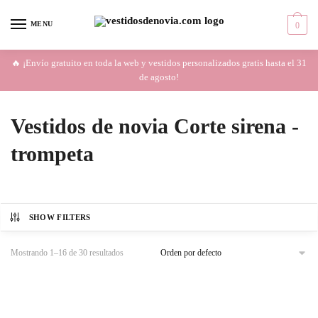
Skip
Skip
to
to
MENU
0
navigation
content
🔥 ¡Envío gratuito en toda la web y vestidos personalizados gratis hasta el 31
de agosto!
Vestidos de novia Corte sirena -
trompeta
SHOW FILTERS
Mostrando 1–16 de 30 resultados