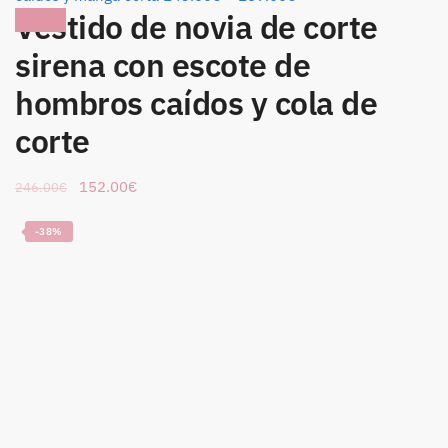
Vestido de novia de corte
¡Oferta!
sirena con escote de
hombros caídos y cola de
corte
152.00
€
246.00
€
-38%