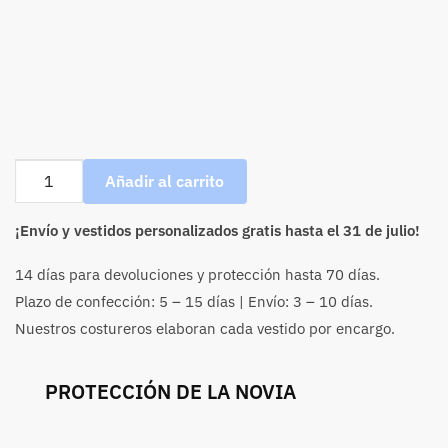
Vestido
Añadir al carrito
de
novia
¡Envío y vestidos personalizados gratis hasta el 31 de julio!
de
corte
14 días para devoluciones y protección hasta 70 días.
sirena
Plazo de confección: 5 – 15 días | Envío: 3 – 10 días.
con
Nuestros costureros elaboran cada vestido por encargo.
escote
de
hombros
PROTECCIÓN DE LA NOVIA
caídos
y