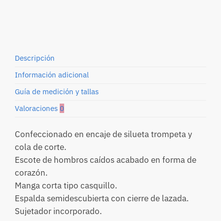
cola
de
corte
cantidad
Descripción
Información adicional
Guía de medición y tallas
Valoraciones
0
Confeccionado en encaje de silueta trompeta y
cola de corte.
Escote de hombros caídos acabado en forma de
corazón.
Manga corta tipo casquillo.
Espalda semidescubierta con cierre de lazada.
Sujetador incorporado.