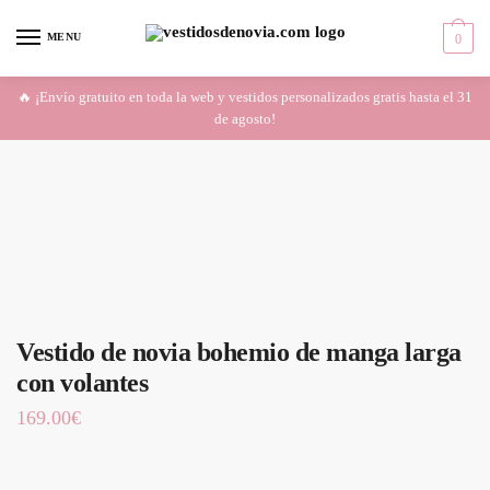
Skip
Skip
to
to
MENU
0
navigation
content
🔥 ¡Envío gratuito en toda la web y vestidos personalizados gratis hasta el 31
de agosto!
Vestido de novia bohemio de manga larga
con volantes
169.00
€