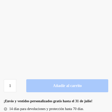
Vestido
Añadir al carrito
de
novia
bohemio
¡Envío y vestidos personalizados gratis hasta el 31 de julio!
de
14 días para devoluciones y protección hasta 70 días.