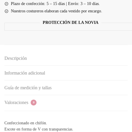
manga
Plazo de confección: 5 – 15 días | Envío: 3 – 10 días.
larga
Nuestros costureros elaboran cada vestido por encargo.
con
volantes
PROTECCIÓN DE LA NOVIA
cantidad
Descripción
Información adicional
Guía de medición y tallas
Valoraciones
0
Confeccionado en chifón.
Escote en forma de V con transparencias.