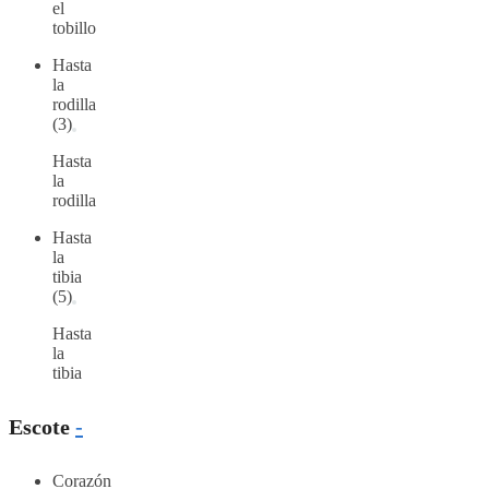
el
tobillo
Hasta
la
rodilla
(3)
Hasta
la
rodilla
Hasta
la
tibia
(5)
Hasta
la
tibia
Escote
-
Corazón