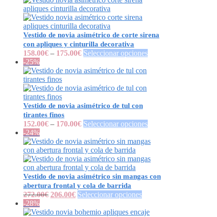
Vestido de novia asimétrico de corte sirena
con apliques y cinturilla decorativa
158.00
€
–
175.00
€
Seleccionar opciones
-25%
Vestido de novia asimétrico de tul con
tirantes finos
152.00
€
–
170.00
€
Seleccionar opciones
-24%
Vestido de novia asimétrico sin mangas con
abertura frontal y cola de barrida
272.00
€
206.00
€
Seleccionar opciones
-28%