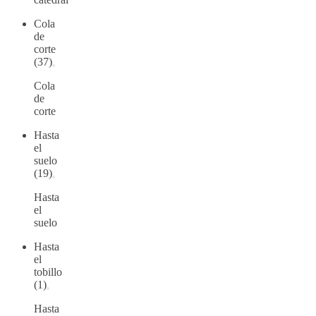
Cola
de
corte
(37)
Cola
de
corte
Hasta
el
suelo
(19)
Hasta
el
suelo
Hasta
el
tobillo
(1)
Hasta