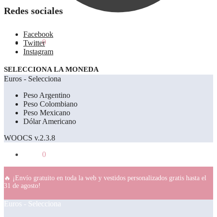
Redes sociales
Facebook
0.00
€
0
Twitter
Instagram
SELECCIONA LA MONEDA
Euros - Selecciona
Peso Argentino
Peso Colombiano
Peso Mexicano
Dólar Americano
WOOCS v.2.3.8
0.00
€
0
🔥 ¡Envío gratuito en toda la web y vestidos personalizados gratis hasta el
31 de agosto!
Euros - Selecciona