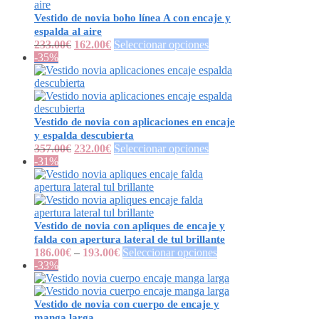
Vestido de novia boho línea A con encaje y
espalda al aire
233.00
€
162.00
€
Seleccionar opciones
-35%
Vestido de novia con aplicaciones en encaje
y espalda descubierta
357.00
€
232.00
€
Seleccionar opciones
-31%
Vestido de novia con apliques de encaje y
falda con apertura lateral de tul brillante
186.00
€
–
193.00
€
Seleccionar opciones
-33%
Vestido de novia con cuerpo de encaje y
manga larga