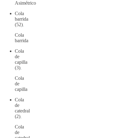
Asimétrico
Cola
barrida
(52)
Cola
barrida
Cola
de
capilla
(3)
Cola
de
capilla
Cola
de
catedral
(2)
Cola
de
catedral