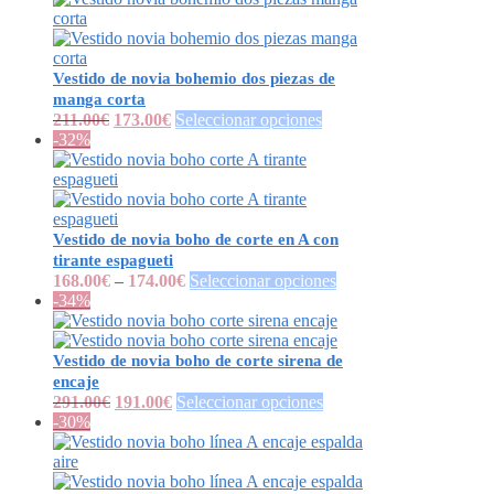
Vestido de novia bohemio dos piezas de
manga corta
211.00
€
173.00
€
Seleccionar opciones
-32%
Vestido de novia boho de corte en A con
tirante espagueti
168.00
€
–
174.00
€
Seleccionar opciones
-34%
Vestido de novia boho de corte sirena de
encaje
291.00
€
191.00
€
Seleccionar opciones
-30%