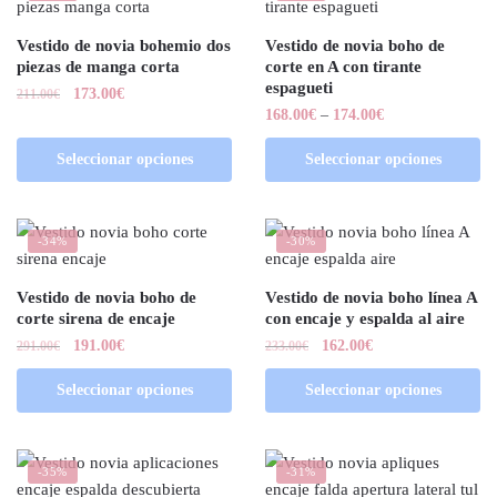
Vestido de novia bohemio dos
Vestido de novia boho de
piezas de manga corta
corte en A con tirante
espagueti
173.00
€
211.00
€
168.00
€
–
174.00
€
Seleccionar opciones
Seleccionar opciones
-34%
-30%
Vestido de novia boho de
Vestido de novia boho línea A
corte sirena de encaje
con encaje y espalda al aire
191.00
€
162.00
€
291.00
€
233.00
€
Seleccionar opciones
Seleccionar opciones
-35%
-31%