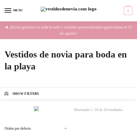
Skip
Skip
to
to
MENU
0
navigation
content
🔥 ¡Envío gratuito en toda la web y vestidos personalizados gratis hasta el 31
de agosto!
Vestidos de novia para boda en
la playa
SHOW FILTERS
Mostrando 1–16 de 34 resultados