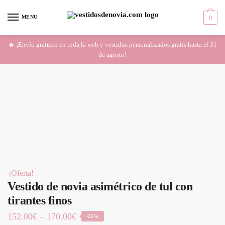
Skip
Skip
to
to
MENU
0
navigation
content
🔥 ¡Envío gratuito en toda la web y vestidos personalizados gratis hasta el 31
de agosto!
¡Oferta!
Vestido de novia asimétrico de tul con
tirantes finos
152.00
€
–
170.00
€
-25%