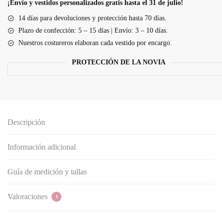
asimétrico
¡Envío y vestidos personalizados gratis hasta el 31 de julio!
de
14 días para devoluciones y protección hasta 70 días.
tul
Plazo de confección: 5 – 15 días | Envío: 3 – 10 días.
con
Nuestros costureros elaboran cada vestido por encargo.
tirantes
finos
PROTECCIÓN DE LA NOVIA
cantidad
Descripción
Información adicional
Guía de medición y tallas
Valoraciones
1