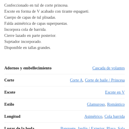
Confeccionado en tul de corte princesa.
Escote en forma de V acabado con tirante espagueti.
Cuerpo de capas de tul plisadas.
Falda asimétrica de capas superpuestas.
Incorpora cola de barrida.
Cierre lazado en parte posterior.
Sujetador incorporado.
Disponible en tallas grandes.
Adornos y embellecimiento
Cascada de volantes
Corte
Corte A
,
Corte de baile / Princesa
Escote
Escote en V
Estilo
Glamuroso
,
Romántico
Longitud
Asimétrico
,
Cola barrida
Lugar de la boda
Banquete
,
Jardín / Exterior
,
Playa
,
Sala