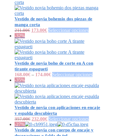
Vestido de novia bohemio dos piezas de
manga corta
211.00
€
173.00
€
Seleccionar opciones
-32%
Vestido de novia boho de corte en A con
tirante espagueti
168.00
€
–
174.00
€
Seleccionar opciones
-35%
Vestido de novia con aplicaciones en encaje
y espalda descubierta
357.00
€
232.00
€
Seleccionar opciones
-27%
Vestido de novia con cuerpo de encaje y
decoraciones y falda de tul