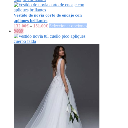
Vestido de novia corto de encaje con
apliques brillantes
132.00
€
–
151.00
€
Seleccionar opciones
-39%