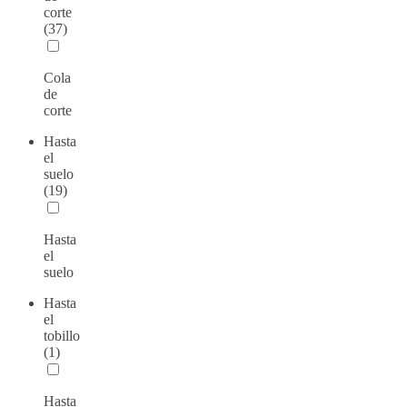
corte
(37)
Cola
de
corte
Hasta
el
suelo
(19)
Hasta
el
suelo
Hasta
el
tobillo
(1)
Hasta