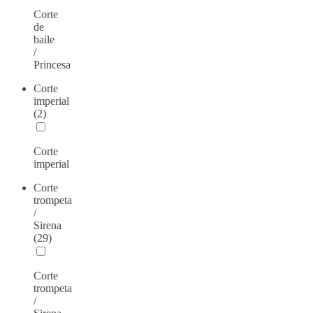
Corte
de
baile
/
Princesa
Corte
imperial
(2)
Corte
imperial
Corte
trompeta
/
Sirena
(29)
Corte
trompeta
/