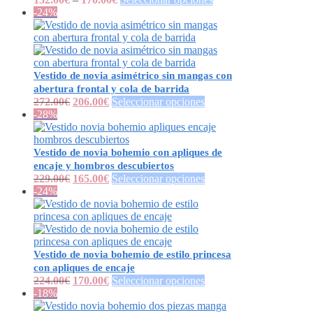
-24%
Vestido de novia asimétrico sin mangas con
abertura frontal y cola de barrida
272.00
€
206.00
€
Seleccionar opciones
-28%
Vestido de novia bohemio con apliques de
encaje y hombros descubiertos
229.00
€
165.00
€
Seleccionar opciones
-24%
Vestido de novia bohemio de estilo princesa
con apliques de encaje
224.00
€
170.00
€
Seleccionar opciones
-18%