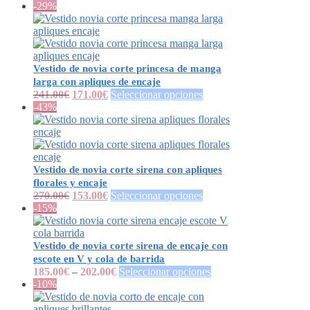
-29%
Vestido de novia corte princesa de manga
larga con apliques de encaje
241.00
€
171.00
€
Seleccionar opciones
-43%
Vestido de novia corte sirena con apliques
florales y encaje
270.00
€
153.00
€
Seleccionar opciones
-15%
Vestido de novia corte sirena de encaje con
escote en V y cola de barrida
185.00
€
–
202.00
€
Seleccionar opciones
-10%