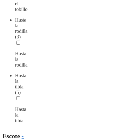
el
tobillo
Hasta
la
rodilla
(3)
Hasta
la
rodilla
Hasta
la
tibia
(5)
Hasta
la
tibia
Escote
-