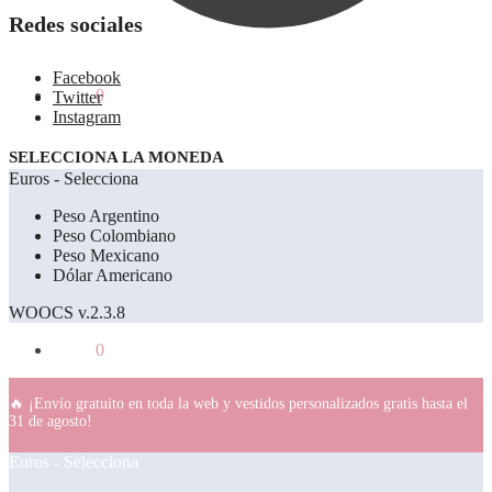
Redes sociales
Facebook
0.00
€
0
Twitter
Instagram
SELECCIONA LA MONEDA
Euros - Selecciona
Peso Argentino
Peso Colombiano
Peso Mexicano
Dólar Americano
WOOCS v.2.3.8
0.00
€
0
🔥 ¡Envío gratuito en toda la web y vestidos personalizados gratis hasta el
31 de agosto!
Euros - Selecciona