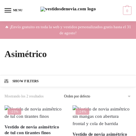
Skip
Skip
to
to
MENU
0
navigation
content
🔥 ¡Envío gratuito en toda la web y vestidos personalizados gratis hasta el 31
de agosto!
Asimétrico
SHOW FILTERS
Mostrando los 2 resultados
-25%
-24%
Vestido de novia asimétrico
de tul con tirantes finos
Vestido de novia asimétrico