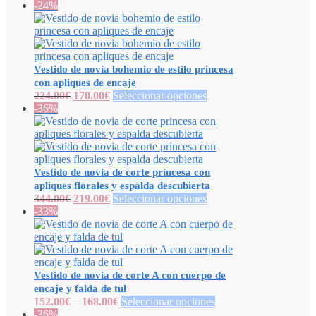
-24%
Vestido de novia bohemio de estilo princesa
con apliques de encaje
224.00
€
170.00
€
Seleccionar opciones
-36%
Vestido de novia de corte princesa con
apliques florales y espalda descubierta
344.00
€
219.00
€
Seleccionar opciones
-33%
Vestido de novia de corte A con cuerpo de
encaje y falda de tul
152.00
€
–
168.00
€
Seleccionar opciones
-36%