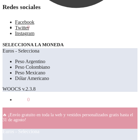
Redes sociales
Facebook
0.00
€
0
Twitter
Instagram
SELECCIONA LA MONEDA
Euros - Selecciona
Peso Argentino
Peso Colombiano
Peso Mexicano
Dólar Americano
WOOCS v.2.3.8
0.00
€
0
🔥 ¡Envío gratuito en toda la web y vestidos personalizados gratis hasta el
31 de agosto!
Euros - Selecciona