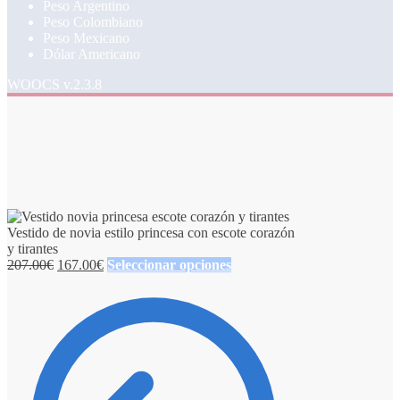
Peso Argentino
Peso Colombiano
Peso Mexicano
Dólar Americano
WOOCS v.2.3.8
Vestido de novia estilo princesa con escote corazón
y tirantes
207.00
€
167.00
€
Seleccionar opciones