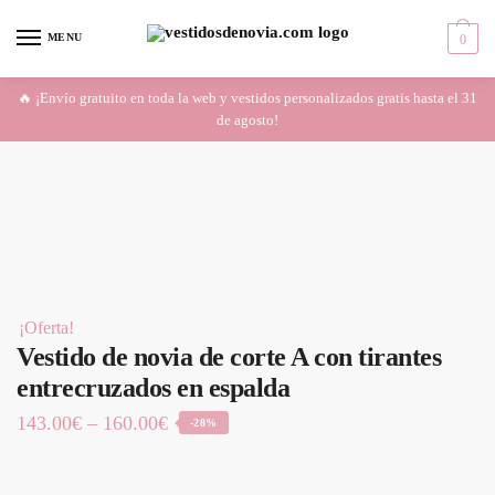
Skip
Skip
to
to
MENU
0
navigation
content
🔥 ¡Envío gratuito en toda la web y vestidos personalizados gratis hasta el 31
de agosto!
¡Oferta!
Vestido de novia de corte A con tirantes
entrecruzados en espalda
143.00
€
–
160.00
€
-28%