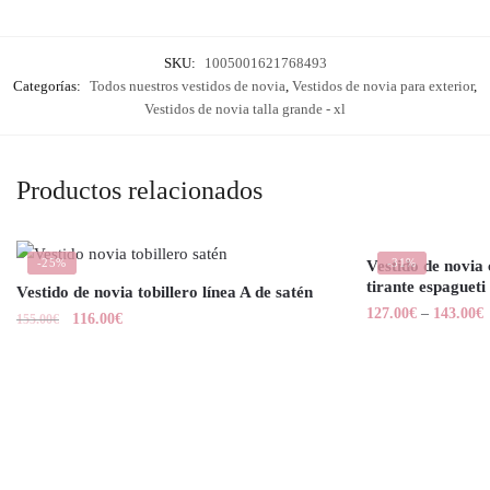
SKU:
1005001621768493
Categorías:
Todos nuestros vestidos de novia
,
Vestidos de novia para exterior
,
Vestidos de novia talla grande - xl
Productos relacionados
-25%
-31%
Vestido de novia 
tirante espagueti
Vestido de novia tobillero línea A de satén
127.00
€
–
143.00
€
116.00
€
155.00
€