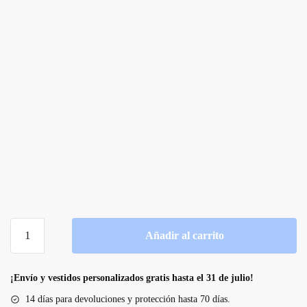
Vestido
Añadir al carrito
de
novia
de
¡Envío y vestidos personalizados gratis hasta el 31 de julio!
corte
14 días para devoluciones y protección hasta 70 días.