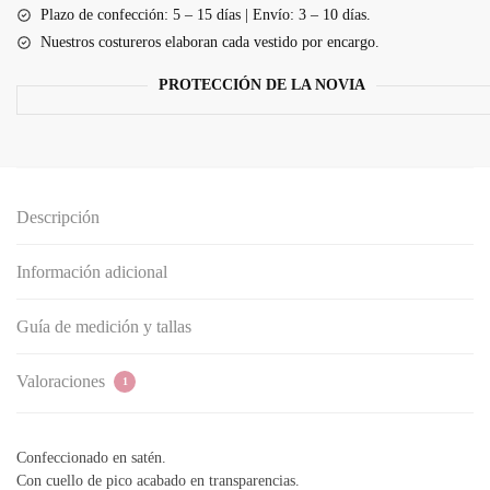
A
Plazo de confección: 5 – 15 días | Envío: 3 – 10 días.
con
Nuestros costureros elaboran cada vestido por encargo.
tirantes
entrecruzados
PROTECCIÓN DE LA NOVIA
en
espalda
cantidad
Descripción
Información adicional
Guía de medición y tallas
Valoraciones
1
Confeccionado en satén.
Con cuello de pico acabado en transparencias.