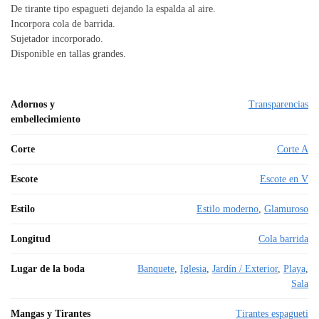
De tirante tipo espagueti dejando la espalda al aire.
Incorpora cola de barrida.
Sujetador incorporado.
Disponible en tallas grandes.
Adornos y
Transparencias
embellecimiento
Corte
Corte A
Escote
Escote en V
Estilo
Estilo moderno
,
Glamuroso
Longitud
Cola barrida
Lugar de la boda
Banquete
,
Iglesia
,
Jardín / Exterior
,
Playa
,
Sala
Mangas y Tirantes
Tirantes espagueti