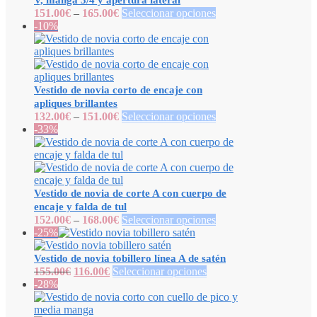
V, manga 3/4 y apertura lateral
151.00
€
–
165.00
€
Seleccionar opciones
-10%
Vestido de novia corto de encaje con
apliques brillantes
132.00
€
–
151.00
€
Seleccionar opciones
-33%
Vestido de novia de corte A con cuerpo de
encaje y falda de tul
152.00
€
–
168.00
€
Seleccionar opciones
-25%
Vestido de novia tobillero línea A de satén
155.00
€
116.00
€
Seleccionar opciones
-28%