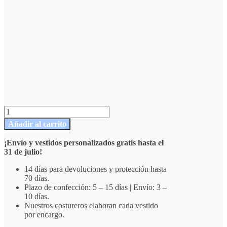
Vestido
de
Añadir al carrito
novia
de
¡Envío y vestidos personalizados gratis hasta el
línea
31 de julio!
A
con
14 días para devoluciones y protección hasta
escote
70 días.
pronunciado
Plazo de confección: 5 – 15 días | Envío: 3 –
y
10 días.
apertura
Nuestros costureros elaboran cada vestido
lateral
por encargo.
cantidad