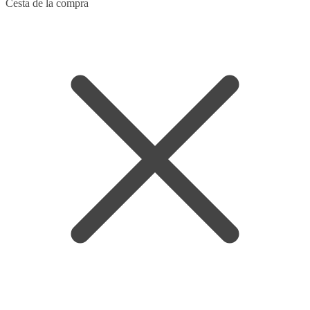
Skip
Skip
Cesta de la compra
to
to
navigation
content