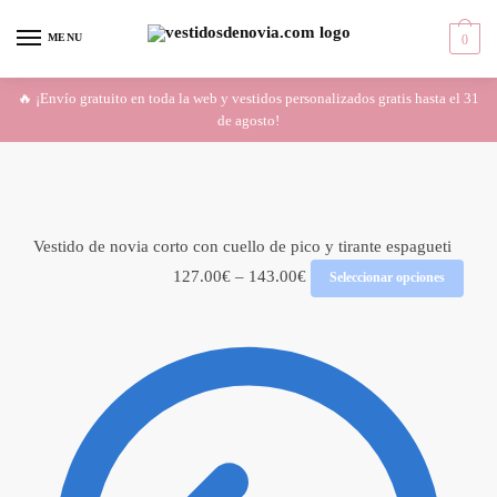
Skip
Skip
to
to
MENU
0
navigation
content
🔥 ¡Envío gratuito en toda la web y vestidos personalizados gratis hasta el 31
de agosto!
Vestido de novia corto con cuello de pico y tirante espagueti
127.00
€
–
143.00
€
Seleccionar opciones