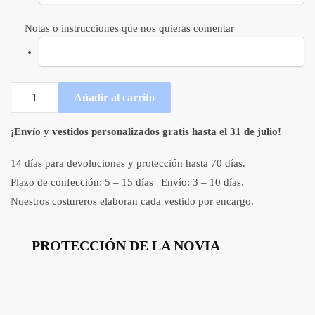
Notas o instrucciones que nos quieras comentar
Vestido
Añadir al carrito
de
novia
¡Envío y vestidos personalizados gratis hasta el 31 de julio!
corto
con
14 días para devoluciones y protección hasta 70 días.
cuello
Plazo de confección: 5 – 15 días | Envío: 3 – 10 días.
de
Nuestros costureros elaboran cada vestido por encargo.
pico
y
tirante
PROTECCIÓN DE LA NOVIA
espagueti
cantidad