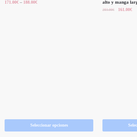
alto y manga lar
171.00
€
–
188.00
€
161.00
€
203.00
€
Seleccionar opciones
Sele