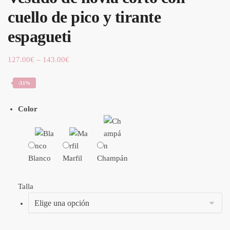
cuello de pico y tirante
espagueti
127.00
€
–
143.00
€
-31%
Color
Blanco
Marfil
Champán
Talla