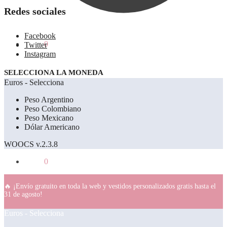
Redes sociales
Facebook
0.00
€
0
Twitter
Instagram
SELECCIONA LA MONEDA
Euros - Selecciona
Peso Argentino
Peso Colombiano
Peso Mexicano
Dólar Americano
WOOCS v.2.3.8
0.00
€
0
🔥 ¡Envío gratuito en toda la web y vestidos personalizados gratis hasta el
31 de agosto!
Euros - Selecciona