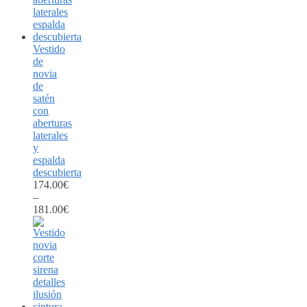
Vestido
de
novia
de
satén
con
aberturas
laterales
y
espalda
descubierta
174.00
€
–
181.00
€