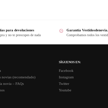
días para devoluciones
Garantía Vestidosdenovi
ra y no te preocupes de nada
Comprobamos todos los vesti
SÍGUENOS EN:
a
Facebook
a novias (recomendado)
Instagram
la novia – FAQs
Twitter
nos
Youtube