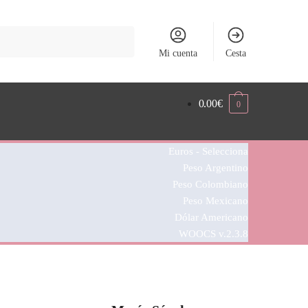
Mi cuenta
Cesta
0.00
€
0
Euros - Selecciona
Peso Argentino
Peso Colombiano
Peso Mexicano
Dólar Americano
WOOCS v.2.3.8