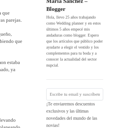
María Sánchez –
Blogger
a que
Hola, llevo 25 años trabajando
as parejas.
como Wedding planner y en estos
últimos 5 años empecé mis
queño,
andaduras como blogger. Espero
abiendo que
que los artículos que público poder
ayudarte a elegir el vestido y los
complementos para tu boda y a
conocer la actualidad del sector
mon estaba
nupcial.
nado, ya
¡Te enviaremos descuentos
exclusivos y las últimas
novedades del mundo de las
llevando
novias!
 planeando