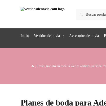
Skip
Skip
to
to
Buscar
Buscar
navigation
content
por:
Inicio
Vestidos de novia
Accesorios de novia
B
🔥 ¡Envío gratuito en toda la web y vestidos personaliza
Planes de boda para Ade