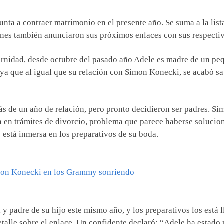
unta a contraer matrimonio en el presente año. Se suma a la list
es también anunciaron sus próximos enlaces con sus respectiv
ernidad, desde octubre del pasado año Adele es madre de un pe
 ya que al igual que su relación con Simon Konecki, se acabó s
s de un año de relación, pero pronto decidieron ser padres. Si
 en trámites de divorcio, problema que parece haberse solucio
 está inmersa en los preparativos de su boda.
 y padre de su hijo este mismo año, y los preparativos los está 
etalle sobre el enlace. Un confidente declaró: “Adele ha estado