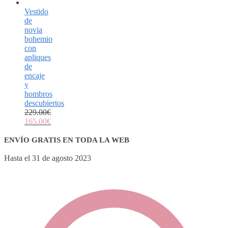
Vestido
de
novia
bohemio
con
apliques
de
encaje
y
hombros
descubiertos
229.00
€
165.00
€
ENVÍO GRATIS EN TODA LA WEB
Hasta el 31 de agosto 2023