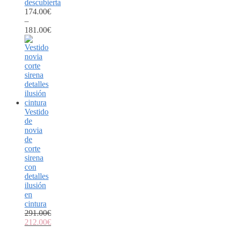
descubierta
174.00
€
–
181.00
€
Vestido
de
novia
de
corte
sirena
con
detalles
ilusión
en
cintura
291.00
€
212.00
€