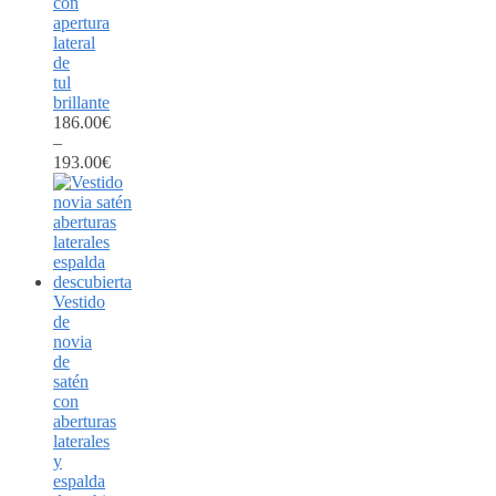
con
apertura
lateral
de
tul
brillante
186.00
€
–
193.00
€
Vestido
de
novia
de
satén
con
aberturas
laterales
y
espalda