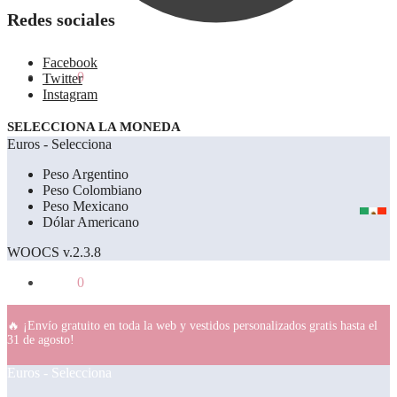
Redes sociales
Facebook
0.00
€
0
Twitter
Instagram
SELECCIONA LA MONEDA
Euros - Selecciona
Peso Argentino
Peso Colombiano
Peso Mexicano
Dólar Americano
WOOCS v.2.3.8
0.00
€
0
🔥 ¡Envío gratuito en toda la web y vestidos personalizados gratis hasta el
31 de agosto!
Euros - Selecciona