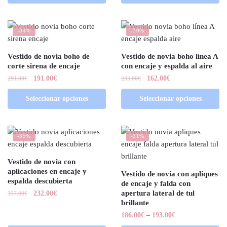
-34%
-30%
Vestido de novia boho de
Vestido de novia boho línea A
corte sirena de encaje
con encaje y espalda al aire
191.00
€
162.00
€
291.00
€
233.00
€
Seleccionar opciones
Seleccionar opciones
-35%
-31%
Vestido de novia con
aplicaciones en encaje y
Vestido de novia con apliques
espalda descubierta
de encaje y falda con
apertura lateral de tul
232.00
€
357.00
€
brillante
186.00
€
–
193.00
€