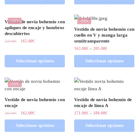
-28%
-19%
Vestido de novia bohemio con
apliques de encaje y hombros
Vestido de novia bohemio con
descubiertos
cuello en V y manga larga
semitransparente
165.00
€
229.00
€
163.00
€
–
205.00
€
Seleccionar opciones
Seleccionar opciones
-33%
Vestido de novia bohemio con
Vestido de novia bohemio de
encaje
encaje de línea A
162.00
€
171.00
€
–
188.00
€
241.00
€
Seleccionar opciones
Seleccionar opciones