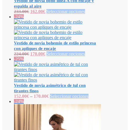
Vestido de novia boho línea A con encaje y
espalda al aire
233.00
€
162.00
€
Seleccionar opciones
-24%
Vestido de novia bohemio de estilo princesa
con apliques de encaje
224.00
€
170.00
€
Seleccionar opciones
-25%
Vestido de novia asimétrico de tul con
tirantes finos
152.00
€
–
170.00
€
Seleccionar opciones
-24%