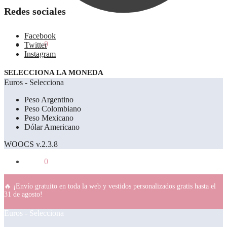
Redes sociales
Facebook
0.00
€
0
Twitter
Instagram
SELECCIONA LA MONEDA
Euros - Selecciona
Peso Argentino
Peso Colombiano
Peso Mexicano
Dólar Americano
WOOCS v.2.3.8
0.00
€
0
🔥 ¡Envío gratuito en toda la web y vestidos personalizados gratis hasta el
31 de agosto!
Euros - Selecciona