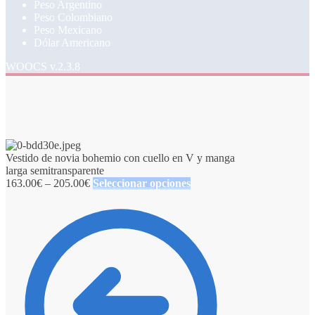
Peso Argentino
Peso Colombiano
Peso Mexicano
Dólar Americano
WOOCS v.2.3.8
Vestido de novia bohemio con cuello en V y manga
larga semitransparente
163.00
€
–
205.00
€
Seleccionar opciones