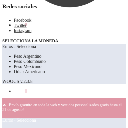
Redes sociales
Facebook
0.00
€
0
Twitter
Instagram
SELECCIONA LA MONEDA
Euros - Selecciona
Peso Argentino
Peso Colombiano
Peso Mexicano
Dólar Americano
WOOCS v.2.3.8
0.00
€
0
🔥 ¡Envío gratuito en toda la web y vestidos personalizados gratis hasta el
31 de agosto!
Euros - Selecciona