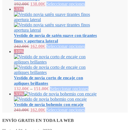
192.00
€
138.00
€
Seleccionar opciones
-33%
Vestido de novia de satén suave con tirantes
finos y apertura lateral
242.00
€
162.00
€
Seleccionar opciones
-10%
Vestido de novia corto de encaje con
apliques brillantes
132.00
€
–
151.00
€
Seleccionar opciones
-33%
Vestido de novia bohemio con encaje
241.00
€
162.00
€
Seleccionar opciones
ENVÍO GRATIS EN TODA LA WEB