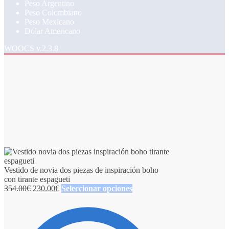
Peso Argentino
Peso Colombiano
Peso Mexicano
Dólar Americano
WOOCS v.2.3.8
Vestido de novia dos piezas de inspiración boho
con tirante espagueti
354.00
€
230.00
€
Seleccionar opciones