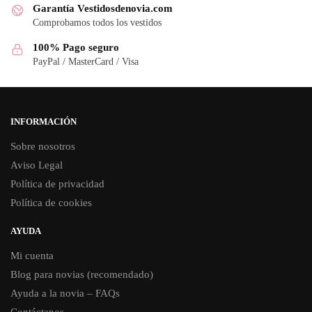
Garantía Vestidosdenovia.com
Comprobamos todos los vestidos
100% Pago seguro
PayPal / MasterCard / Visa
INFORMACIÓN
Sobre nosotros
Aviso Legal
Política de privacidad
Política de cookies
AYUDA
Mi cuenta
Blog para novias (recomendado)
Ayuda a la novia – FAQs
Contáctanos