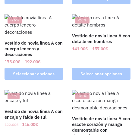
-26%
-20%
Vestido de novia línea A con
detalle en hombros
Vestido de novia línea A con
cuerpo lencero y
141.00
€
–
157.00
€
decoraciones
175.00
€
–
192.00
€
Seleccionar opciones
Seleccionar opciones
-5%
-30%
Vestido de novia línea A con
encaje y falda de tul
Vestido de novia línea A con
escote corazón y manga
116.00
€
122.00
€
desmontable con