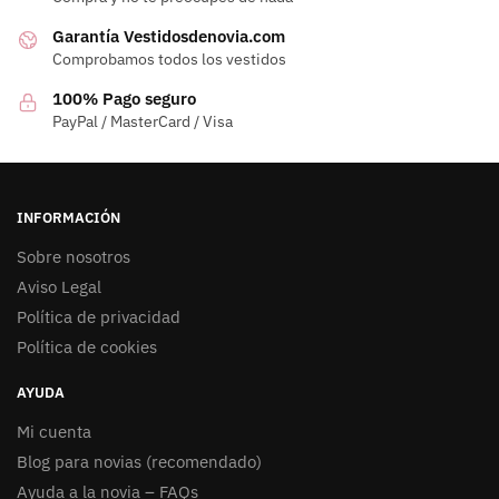
Garantía Vestidosdenovia.com
Comprobamos todos los vestidos
100% Pago seguro
PayPal / MasterCard / Visa
INFORMACIÓN
Sobre nosotros
Aviso Legal
Política de privacidad
Política de cookies
AYUDA
Mi cuenta
Blog para novias (recomendado)
Ayuda a la novia – FAQs