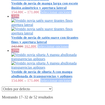
Vestido de novia de manga larga con escote
ilusión asimétrico y apertura lateral
154.00
€
–
171.00
€
Seleccionar opciones
-33%
Vestido de novia de satén suave con tirantes
finos y apertura lateral
242.00
€
162.00
€
Seleccionar opciones
-25%
Vestido de novia de silueta A con manga
abullonada de transparencias y apliques
154.00
€
–
171.00
€
Seleccionar opciones
Mostrando 17–32 de 52 resultados