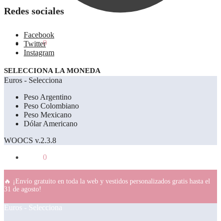
Redes sociales
Facebook
0.00
€
0
Twitter
Instagram
SELECCIONA LA MONEDA
Euros - Selecciona
Peso Argentino
Peso Colombiano
Peso Mexicano
Dólar Americano
WOOCS v.2.3.8
0.00
€
0
🔥 ¡Envío gratuito en toda la web y vestidos personalizados gratis hasta el
31 de agosto!
Euros - Selecciona