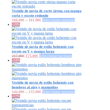
Vestido de novia de corte sirena con manga
corta y escote redondo
166.00
€
–
181.00
€
Seleccionar opciones
-19%
Vestido de novia de estilo bohemio con
escote en V y manga larga
217.00
€
175.00
€
Seleccionar opciones
-24%
Vestido de novia de estilo bohemio con
hombros al aire y manguitos
144.00
€
–
155.00
€
Seleccionar opciones
-17%