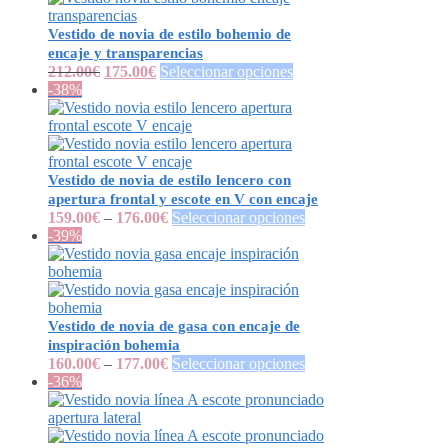
Vestido de novia de estilo bohemio de
encaje y transparencias
212.00
€
175.00
€
Seleccionar opciones
-38%
Vestido de novia de estilo lencero con
apertura frontal y escote en V con encaje
159.00
€
–
176.00
€
Seleccionar opciones
-39%
Vestido de novia de gasa con encaje de
inspiración bohemia
160.00
€
–
177.00
€
Seleccionar opciones
-36%