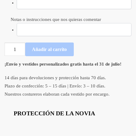
Notas o instrucciones que nos quieras comentar
Vestido
Añadir al carrito
de
novia
¡Envío y vestidos personalizados gratis hasta el 31 de julio!
de
silueta
14 días para devoluciones y protección hasta 70 días.
A
Plazo de confección: 5 – 15 días | Envío: 3 – 10 días.
con
Nuestros costureros elaboran cada vestido por encargo.
manga
abullonada
de
PROTECCIÓN DE LA NOVIA
transparencias
y
apliques