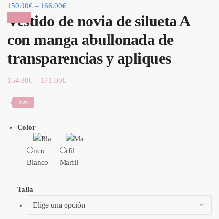
150.00
€
–
166.00
€
Vestido de novia de silueta A
¡Oferta!
con manga abullonada de
transparencias y apliques
154.00
€
–
171.00
€
-25%
Color
Blanco
Marfil
Talla