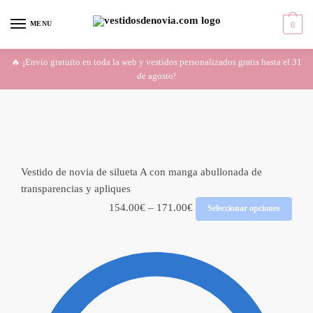
Skip
Skip
to
to
MENU
0
navigation
content
🔥 ¡Envío gratuito en toda la web y vestidos personalizados gratis hasta el 31
de agosto!
Vestido de novia de silueta A con manga abullonada de
transparencias y apliques
154.00
€
–
171.00
€
Seleccionar opciones