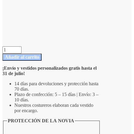
Vestido
de
Añadir al carrito
novia
de
¡Envío y vestidos personalizados gratis hasta el
manga
31 de julio!
larga
con
14 días para devoluciones y protección hasta
escote
70 días.
ilusión
Plazo de confección: 5 – 15 días | Envío: 3 –
asimétrico
10 días.
y
Nuestros costureros elaboran cada vestido
apertura
por encargo.
lateral
cantidad
PROTECCIÓN DE LA NOVIA