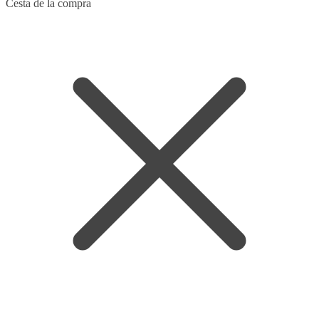
Skip
Skip
Cesta de la compra
to
to
navigation
content