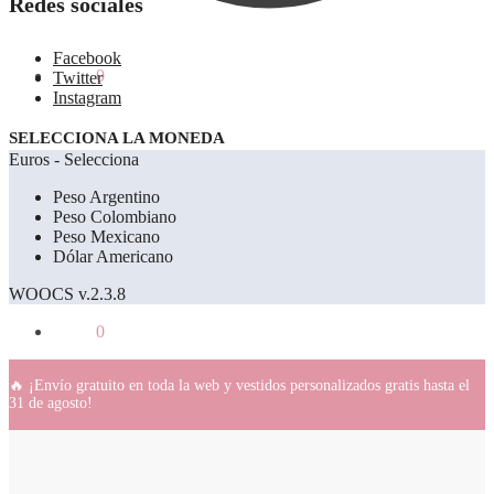
Redes sociales
Facebook
0.00
€
0
Twitter
Instagram
SELECCIONA LA MONEDA
Euros - Selecciona
Peso Argentino
Peso Colombiano
Peso Mexicano
Dólar Americano
WOOCS v.2.3.8
0.00
€
0
🔥 ¡Envío gratuito en toda la web y vestidos personalizados gratis hasta el
31 de agosto!