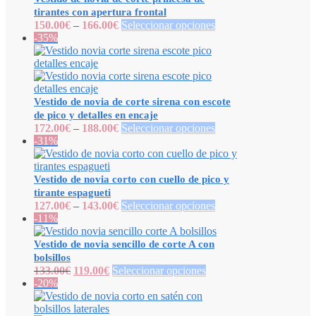
tirantes con apertura frontal
150.00
€
–
166.00
€
Seleccionar opciones
-35%
Vestido de novia de corte sirena con escote
de pico y detalles en encaje
172.00
€
–
188.00
€
Seleccionar opciones
-31%
Vestido de novia corto con cuello de pico y
tirante espagueti
127.00
€
–
143.00
€
Seleccionar opciones
-11%
Vestido de novia sencillo de corte A con
bolsillos
133.00
€
119.00
€
Seleccionar opciones
-20%