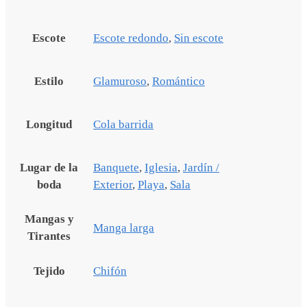
Escote
Escote redondo
,
Sin escote
Estilo
Glamuroso
,
Romántico
Longitud
Cola barrida
Lugar de la
Banquete
,
Iglesia
,
Jardín /
boda
Exterior
,
Playa
,
Sala
Mangas y
Manga larga
Tirantes
Tejido
Chifón