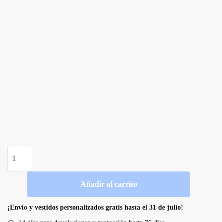
Vestido
de
novia
Añadir al carrito
de
tul
¡Envío y vestidos personalizados gratis hasta el 31 de julio!
con