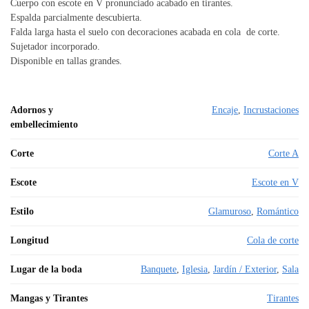
Cuerpo con escote en V pronunciado acabado en tirantes.
Espalda parcialmente descubierta.
Falda larga hasta el suelo con decoraciones acabada en cola de corte.
Sujetador incorporado.
Disponible en tallas grandes.
Adornos y
Encaje
,
Incrustaciones
embellecimiento
Corte
Corte A
Escote
Escote en V
Estilo
Glamuroso
,
Romántico
Longitud
Cola de corte
Lugar de la boda
Banquete
,
Iglesia
,
Jardín / Exterior
,
Sala
Mangas y Tirantes
Tirantes