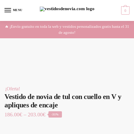
Skip
Skip
to
to
MENU
0
navigation
content
🔥 ¡Envío gratuito en toda la web y vestidos personalizados gratis hasta el 31
de agosto!
¡Oferta!
Vestido de novia de tul con cuello en V y
apliques de encaje
186.00
€
–
203.00
€
-31%