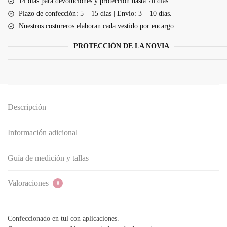
cuello
14 días para devoluciones y protección hasta 70 días.
en
Plazo de confección: 5 – 15 días | Envío: 3 – 10 días.
V
Nuestros costureros elaboran cada vestido por encargo.
y
PROTECCIÓN DE LA NOVIA
apliques
de
encaje
cantidad
Descripción
Información adicional
Guía de medición y tallas
Valoraciones
0
Confeccionado en tul con aplicaciones.