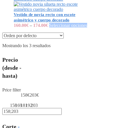
Vestido de novia recto con escote
asimétrico y cuerpo decorado
160.00
€
–
174.00
€
Seleccionar opciones
Mostrando los 3 resultados
Precio
(desde -
hasta)
Price filter
158€
203€
158
169
181
192
203
Corte
-