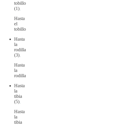
tobillo
(1)
Hasta
el
tobillo
Hasta
la
rodilla
(3)
Hasta
la
rodilla
Hasta
la
tibia
(5)
Hasta
la
tibia