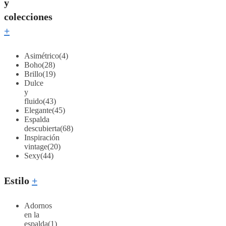
y
colecciones
+
Asimétrico
(4)
Boho
(28)
Brillo
(19)
Dulce
y
fluido
(43)
Elegante
(45)
Espalda
descubierta
(68)
Inspiración
vintage
(20)
Sexy
(44)
Estilo
+
Adornos
en la
espalda
(1)