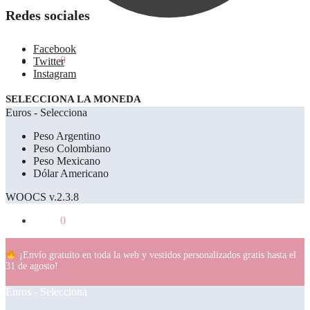
Redes sociales
Facebook
0.00
€
0
Twitter
Instagram
SELECCIONA LA MONEDA
Euros - Selecciona
Peso Argentino
Peso Colombiano
Peso Mexicano
Dólar Americano
WOOCS v.2.3.8
0.00
€
0
¡Envío gratuito en toda la web y vestidos personalizados gratis hasta el
31 de agosto!
Euros - Selecciona