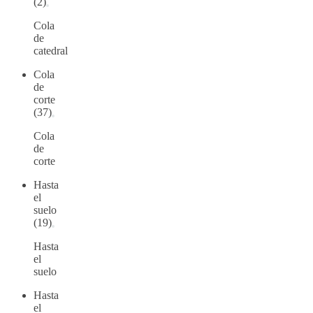
(2)
Cola
de
catedral
Cola
de
corte
(37)
Cola
de
corte
Hasta
el
suelo
(19)
Hasta
el
suelo
Hasta
el