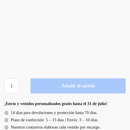
Vestido
Añadir al carrito
de
novia
línea
¡Envío y vestidos personalizados gratis hasta el 31 de julio!
A
14 días para devoluciones y protección hasta 70 días.
de
Plazo de confección: 5 – 15 días | Envío: 3 – 10 días.
tul
Nuestros costureros elaboran cada vestido por encargo.