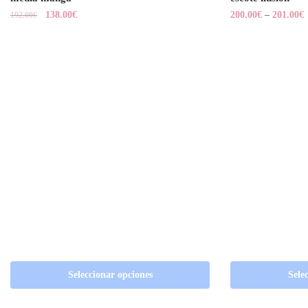
138.00
€
200.00
€
–
201.00
€
192.00
€
Seleccionar opciones
Sele