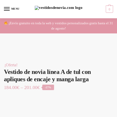
Skip
Skip
to
to
MENU
0
navigation
content
¡Envío gratuito en toda la web y vestidos personalizados gratis hasta el 31
de agosto!
¡Oferta!
Vestido de novia línea A de tul con
apliques de encaje y manga larga
184.00
€
–
201.00
€
-27%