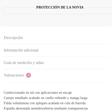
con
apliques
PROTECCIÓN DE LA NOVIA
de
encaje
y
manga
larga
Descripción
cantidad
Información adicional
Guía de medición y tallas
Valoraciones
0
Confeccionado en tul con aplicaciones en encaje.
Cuerpo entallado acabado en cuello redondo y manga larga.
Falda voluminosa con apliques acabada en cola de barrida.
Espalda abotonada semidescubierta mediante transparencias.