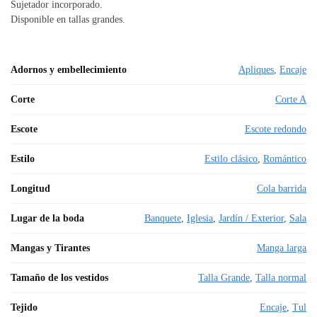
Sujetador incorporado.
Disponible en tallas grandes.
Adornos y embellecimiento
Apliques
,
Encaje
Corte
Corte A
Escote
Escote redondo
Estilo
Estilo clásico
,
Romántico
Longitud
Cola barrida
Lugar de la boda
Banquete
,
Iglesia
,
Jardín / Exterior
,
Sala
Mangas y Tirantes
Manga larga
Tamaño de los vestidos
Talla Grande
,
Talla normal
Tejido
Encaje
,
Tul