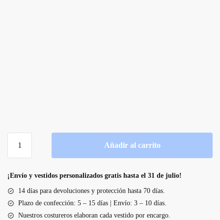
Vestido
Añadir al carrito
de
novia
corto
¡Envío y vestidos personalizados gratis hasta el 31 de julio!
de
14 días para devoluciones y protección hasta 70 días.
manga
Plazo de confección: 5 – 15 días | Envío: 3 – 10 días.
larga
Nuestros costureros elaboran cada vestido por encargo.