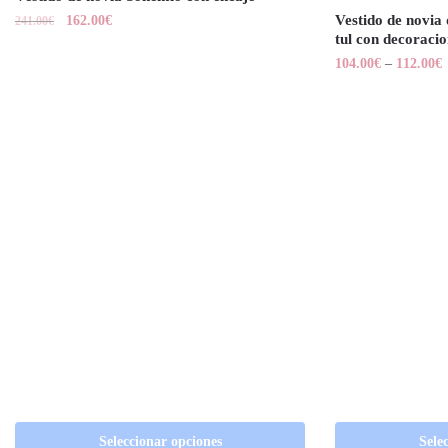
Vestido de novia 
162.00
€
241.00
€
tul con decoracio
104.00
€
–
112.00
€
Seleccionar opciones
Sele