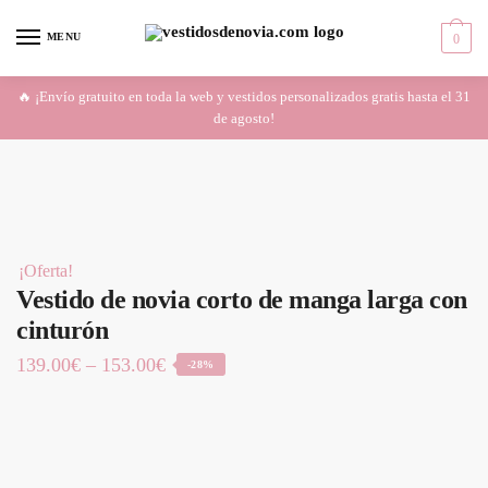
Skip
Skip
to
to
MENU
0
navigation
content
🔥 ¡Envío gratuito en toda la web y vestidos personalizados gratis hasta el 31
de agosto!
¡Oferta!
Vestido de novia corto de manga larga con
cinturón
139.00
€
–
153.00
€
-28%