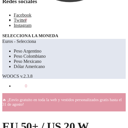
Redes sociales
Facebook
0.00
€
0
Twitter
Instagram
SELECCIONA LA MONEDA
Euros - Selecciona
Peso Argentino
Peso Colombiano
Peso Mexicano
Dólar Americano
WOOCS v.2.3.8
0.00
€
0
🔥 ¡Envío gratuito en toda la web y vestidos personalizados gratis hasta el
31 de agosto!
EU 50+ / US 20 W