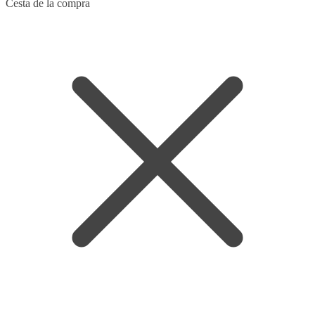
Skip
Skip
Cesta de la compra
to
to
navigation
content