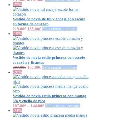
-25%
Vestido de novia de tul y encaje con escote
en forma de corazón
219.00
€
165.00
€
Seleccionar opciones
-19%
Vestido de novia estilo princesa con escote
corazón y tirantes
207.00
€
167.00
€
Seleccionar opciones
-20%
Vestido de novia estilo princesa con manga
3/4 y cuello de pico
107.00
€
–
144.00
€
Seleccionar opciones
-24%