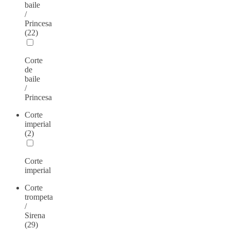
baile
/
Princesa
(22)
Corte
de
baile
/
Princesa
Corte
imperial
(2)
Corte
imperial
Corte
trompeta
/
Sirena
(29)