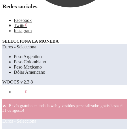
Redes sociales
Facebook
0.00
€
0
Twitter
Instagram
SELECCIONA LA MONEDA
Euros - Selecciona
Peso Argentino
Peso Colombiano
Peso Mexicano
Dólar Americano
WOOCS v.2.3.8
0.00
€
0
🔥 ¡Envío gratuito en toda la web y vestidos personalizados gratis hasta el
31 de agosto!
Euros - Selecciona