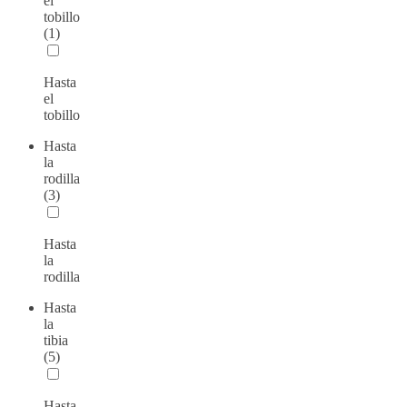
el
tobillo
(1)
Hasta
el
tobillo
Hasta
la
rodilla
(3)
Hasta
la
rodilla
Hasta
la
tibia
(5)
Hasta