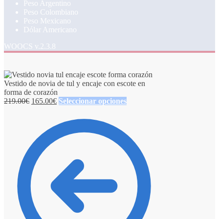
Peso Argentino
Peso Colombiano
Peso Mexicano
Dólar Americano
WOOCS v.2.3.8
Vestido de novia de tul y encaje con escote en
forma de corazón
219.00
€
165.00
€
Seleccionar opciones