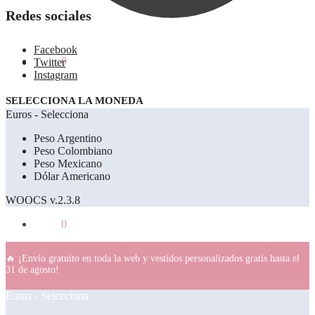
Redes sociales
Facebook
0.00
€
0
Twitter
Instagram
SELECCIONA LA MONEDA
Euros - Selecciona
Peso Argentino
Peso Colombiano
Peso Mexicano
Dólar Americano
WOOCS v.2.3.8
0.00
€
0
🔥 ¡Envío gratuito en toda la web y vestidos personalizados gratis hasta el
31 de agosto!
Euros - Selecciona