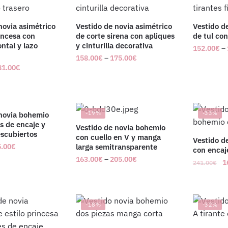
novia asimétrico
Vestido de novia asimétrico
Vestido d
incesa con
de corte sirena con apliques
de tul con
ontal y lazo
y cinturilla decorativa
152.00
€
–
158.00
€
–
175.00
€
81.00
€
-19%
-33%
 novia bohemio
s de encaje y
Vestido de novia bohemio
scubiertos
con cuello en V y manga
Vestido d
.00
€
larga semitransparente
con encaj
163.00
€
–
205.00
€
1
241.00
€
-18%
-32%