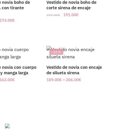
e novia boho de
Vestido de novia boho de
 con tirante
corte sirena de encaje
191.00
€
291.00
€
174.00
€
-31%
e novia con cuerpo
Vestido de novia con encaje
 y manga larga
de silueta sirena
163.00
€
189.00
€
–
206.00
€