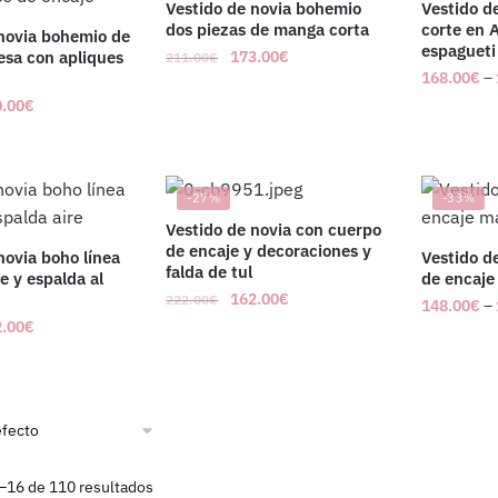
Vestido de novia bohemio
Vestido d
dos piezas de manga corta
corte en A
 novia bohemio de
espagueti
cesa con apliques
173.00
€
211.00
€
168.00
€
–
.00
€
-27%
-33%
Vestido de novia con cuerpo
de encaje y decoraciones y
novia boho línea
Vestido d
falda de tul
e y espalda al
de encaje
162.00
€
222.00
€
148.00
€
–
.00
€
–16 de 110 resultados