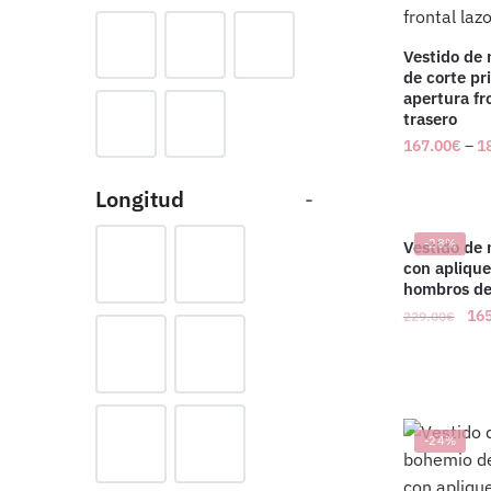
Vestido de 
de corte pr
apertura fr
trasero
167.00
€
–
1
Longitud
-
-28%
Vestido de
con aplique
hombros de
165
229.00
€
-24%