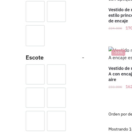
Vestido de
estilo prin
de encaje
170
224.00
€
-30%
Escote
-
Vestido de 
A con encaj
aire
162
233.00
€
Mostrando 1