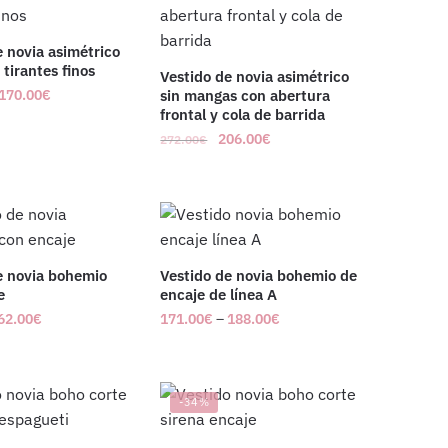
e novia asimétrico
 tirantes finos
Vestido de novia asimétrico
170.00
€
sin mangas con abertura
frontal y cola de barrida
206.00
€
272.00
€
e novia bohemio
Vestido de novia bohemio de
e
encaje de línea A
62.00
€
171.00
€
–
188.00
€
-34%