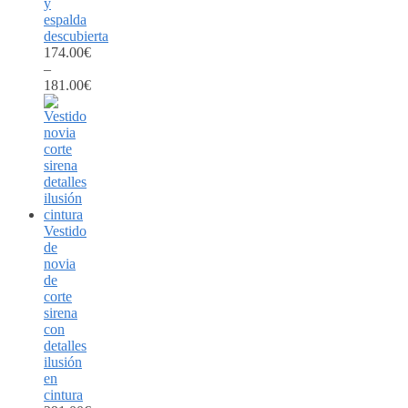
y
espalda
descubierta
174.00
€
–
181.00
€
Vestido
de
novia
de
corte
sirena
con
detalles
ilusión
en
cintura