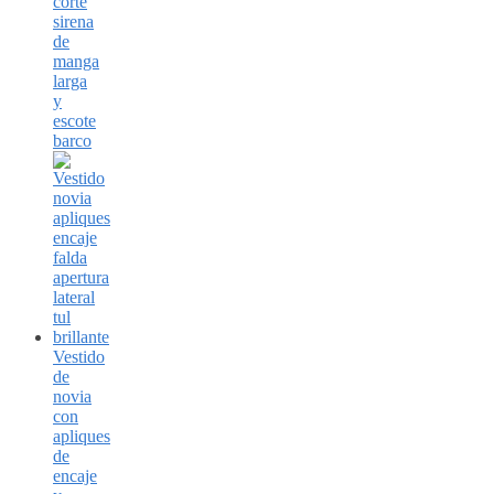
corte
sirena
de
manga
larga
y
escote
barco
Vestido
de
novia
con
apliques
de
encaje