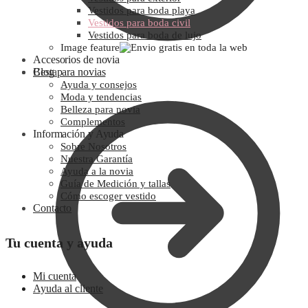
Vestidos para boda playa
Vestidos para boda civil
Vestidos para boda de lujo
Image feature
Accesorios de novia
Cesta
Blog para novias
Ayuda y consejos
Moda y tendencias
Belleza para novia
Complementos
Información y Ayuda
Sobre Nosotros
Nuestra Garantía
Ayuda a la novia
Guía de Medición y tallas
Cómo escoger vestido
Contacto
Tu cuenta y ayuda
Mi cuenta
Ayuda al cliente