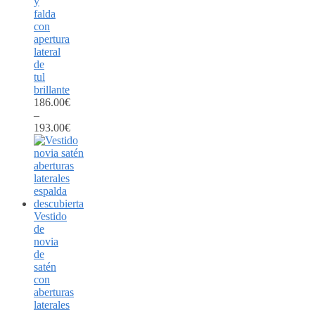
y
falda
con
apertura
lateral
de
tul
brillante
186.00
€
–
193.00
€
Vestido
de
novia
de
satén
con
aberturas
laterales