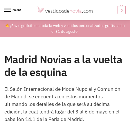
Skip
Skip
to
to
MENU
0
navigation
content
¡Envío gratuito en toda la web y vestidos personalizados gratis hasta
el 31 de agosto!
Madrid Novias a la vuelta
de la esquina
El Salón Internacional de Moda Nupcial y Comunión
de Madrid, se encuentra en estos momentos
ultimando los detalles de la que será su décima
edición, la cual tendrá lugar del 3 al 6 de mayo en el
pabellón 14.1 de la Feria de Madrid.