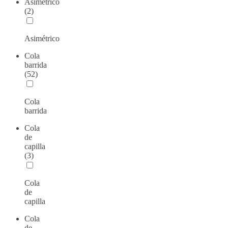
Asimétrico
(2)
Asimétrico
Cola
barrida
(52)
Cola
barrida
Cola
de
capilla
(3)
Cola
de
capilla
Cola
de