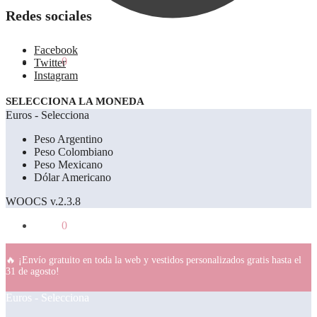
Redes sociales
Facebook
0.00
€
0
Twitter
Instagram
SELECCIONA LA MONEDA
Euros - Selecciona
Peso Argentino
Peso Colombiano
Peso Mexicano
Dólar Americano
WOOCS v.2.3.8
0.00
€
0
🔥 ¡Envío gratuito en toda la web y vestidos personalizados gratis hasta el
31 de agosto!
Euros - Selecciona