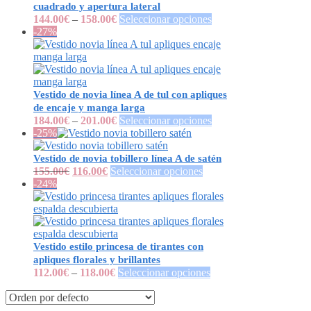
cuadrado y apertura lateral
144.00
€
–
158.00
€
Seleccionar opciones
-27%
Vestido de novia línea A de tul con apliques
de encaje y manga larga
184.00
€
–
201.00
€
Seleccionar opciones
-25%
Vestido de novia tobillero línea A de satén
155.00
€
116.00
€
Seleccionar opciones
-24%
Vestido estilo princesa de tirantes con
apliques florales y brillantes
112.00
€
–
118.00
€
Seleccionar opciones