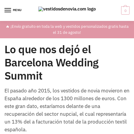
Skip
Skip
to
to
MENU
0
navigation
content
🔥 ¡Envío gratuito en toda la web y vestidos personalizados gratis hasta
el 31 de agosto!
Lo que nos dejó el
Barcelona Wedding
Summit
El pasado año 2015, los vestidos de novia movieron en
España alrededor de los 1300 millones de euros. Con
este gran dato, estaríamos delante de una
recuperación del sector nupcial, el cual representaría
un 13% del a facturación total de la producción textil
española.