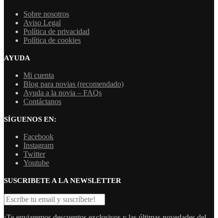
Sobre nosotros
Aviso Legal
Política de privacidad
Política de cookies
AYUDA
Mi cuenta
Blog para novias (recomendado)
Ayuda a la novia – FAQs
Contáctanos
SÍGUENOS EN:
Facebook
Instagram
Twitter
Youtube
SUSCRIBETE A LA NEWSLETTER
¡Te enviaremos descuentos exclusivos y las últimas novedades del