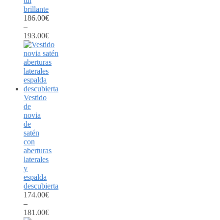
tul
brillante
186.00
€
–
193.00
€
Vestido
de
novia
de
satén
con
aberturas
laterales
y
espalda
descubierta
174.00
€
–
181.00
€