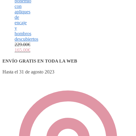
bohemio
con
apliques
de
encaje
y
hombros
descubiertos
229.00
€
165.00
€
ENVÍO GRATIS EN TODA LA WEB
Hasta el 31 de agosto 2023