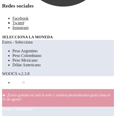
Redes sociales
Facebook
0.00
€
0
Twitter
Instagram
SELECCIONA LA MONEDA
Euros - Selecciona
Peso Argentino
Peso Colombiano
Peso Mexicano
Dólar Americano
WOOCS v.2.3.8
0.00
€
0
🔥 ¡Envío gratuito en toda la web y vestidos personalizados gratis hasta el
31 de agosto!
Euros - Selecciona