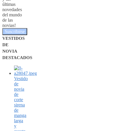
últimas
novedades
del mundo
de las
novias!
Suscribirse
VESTIDOS
DE
NOVIA
DESTACADOS
Vestido
de
novia
de
corte
sirena
de
manga
larga
y