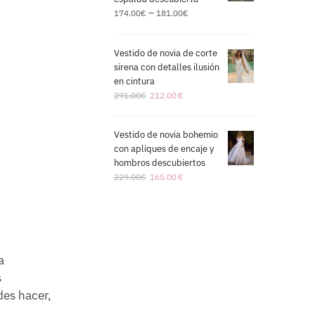
–
174.00
€
181.00
€
Vestido de novia de corte
sirena con detalles ilusión
en cintura
291.00
€
212.00
€
Vestido de novia bohemio
con apliques de encaje y
hombros descubiertos
229.00
€
165.00
€
a
s
des hacer,