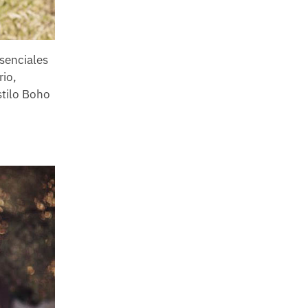
esenciales
rio,
stilo Boho