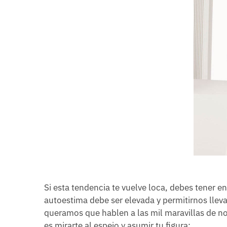
Si esta tendencia te vuelve loca, debes tener e
autoestima debe ser elevada y permitirnos llev
queramos que hablen a las mil maravillas de no
es mirarte al espejo y asumir tu figura: