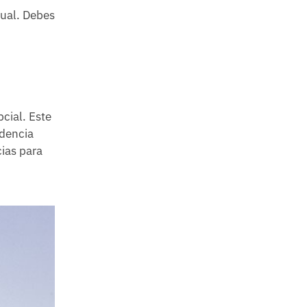
tual. Debes
cial. Este
ndencia
ias para