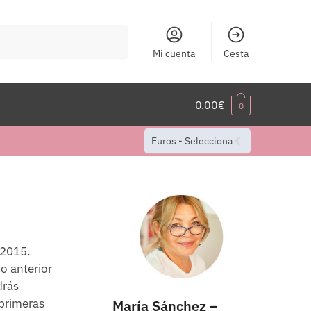
Mi cuenta
Cesta
0.00
€
0
Euros - Selecciona
 2015.
o anterior
drás
 primeras
María Sánchez –