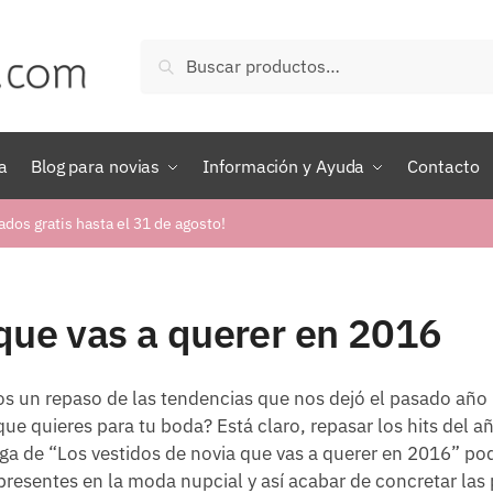
Buscar
Buscar
por:
a
Blog para novias
Información y Ayuda
Contacto
ados gratis hasta el 31 de agosto!
 que vas a querer en 2016
s un repaso de las tendencias que nos dejó el pasado año
ue quieres para tu boda? Está claro, repasar los hits del añ
ga de “Los vestidos de novia que vas a querer en 2016” po
resentes en la moda nupcial y así acabar de concretar las