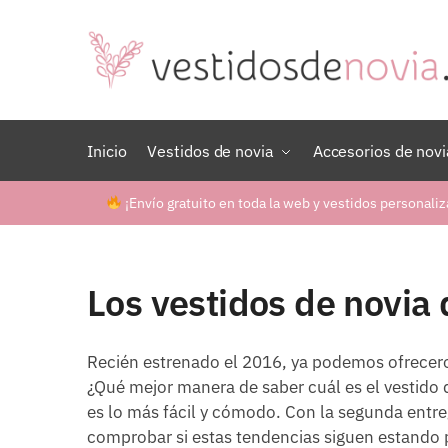
Skip
Skip
to
to
navigation
content
Inicio
Vestidos de novia
Accesorios de novi
¡Envío gratuito en toda la web y vestidos personaliz
Los vestidos de novia
Recién estrenado el 2016, ya podemos ofrecero
¿Qué mejor manera de saber cuál es el vestido q
es lo más fácil y cómodo. Con la segunda entre
comprobar si estas tendencias siguen estando p