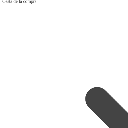
Skip
Skip
Cesta de la compra
to
to
navigation
content