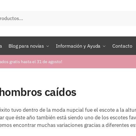
a
Blog para novias
Información y Ayuda
Contacto
ados gratis hasta el 31 de agosto!
 hombros caídos
ito tuvo dentro de la moda nupcial fue el escote a la altur
r que éste año también está siendo uno de los escotes fav
odemos encontrar muchas variaciones gracias a diferentes est