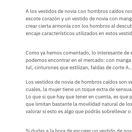
A los vestidos de novia con hombros caídos nos
escote corazón y un vestido de novia con manga
crear cierta armonía con los hombros al descubi
encaje característicos utilizados en estos vesti
Como ya hemos comentado, lo interesante de est
podemos encontrar en el mercado: con manga 
tul, cinturones que estilizan, faldas de corte 
Los vestidos de novia de hombros caídos son ve
cuales, la mujer tiene un toque extra de sensu
Lo que si que hay que tener en cuenta, es que 
que limitan bastante la movilidad natural de lo
valorar si esto es algo que podrás sobrellevar 
Si dudas a la hora de escoger un vestido de n