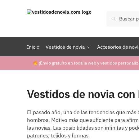
Skip
Skip
to
to
Buscar
Buscar
navigation
content
por:
Inicio
Vestidos de novia
Accesorios de novi
¡Envío gratuito en toda la web y vestidos personaliz
Vestidos de novia con
El pasado año, una de las tendencias que más éx
hombros. Motivo más que suficiente para afirma
las novias. Las posibilidades son infinitas y p
patrones, tejidos y formas.