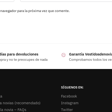
 navegador para la próxima vez que comente.
días para devoluciones
Garantía Vestidosdenovi
pra y no te preocupes de nada
Comprobamos todos los ve
SÍGUENOS EN:
ta
Facebook
ra novias (recomendado)
Instagram
la novia – FAQs
Twitter