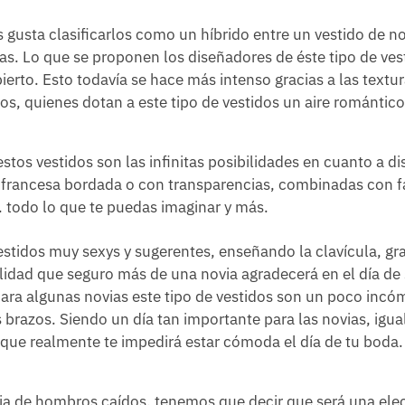
 gusta clasificarlos como un híbrido entre un vestido de n
s. Lo que se proponen los diseñadores de éste tipo de ves
erto. Esto todavía se hace más intenso gracias a las textur
dos, quienes dotan a este tipo de vestidos un aire romántico 
os vestidos son las infinitas posibilidades en cuanto a d
francesa bordada o con transparencias, combinadas con f
A… todo lo que te puedas imaginar y más.
stidos muy sexys y sugerentes, enseñando la clavícula, gra
alidad que seguro más de una novia agradecerá en el día de
para algunas novias este tipo de vestidos son un poco incó
s brazos. Siendo un día tan importante para las novias, igua
o que realmente te impedirá estar cómoda el día de tu boda.
ovia de hombros caídos, tenemos que decir que será una el