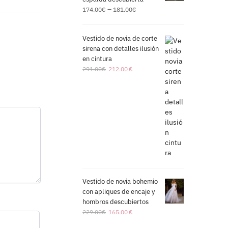
–
174.00
€
181.00
€
Vestido de novia de corte
sirena con detalles ilusión
en cintura
291.00
€
212.00
€
Vestido de novia bohemio
con apliques de encaje y
hombros descubiertos
229.00
€
165.00
€