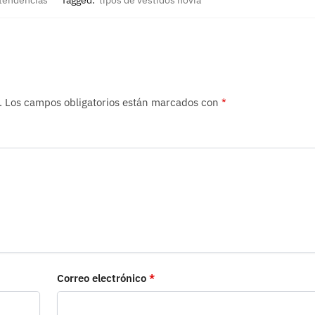
tendencias
Tagged:
tipos de vestidos novia
.
Los campos obligatorios están marcados con
*
Correo electrónico
*