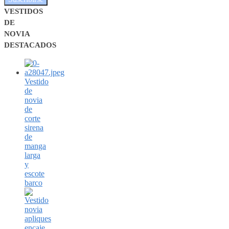
VESTIDOS
DE
NOVIA
DESTACADOS
Vestido
de
novia
de
corte
sirena
de
manga
larga
y
escote
barco