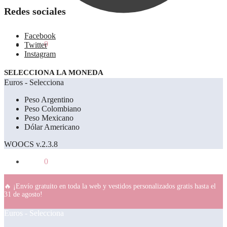
Redes sociales
Facebook
0.00
€
0
Twitter
Instagram
SELECCIONA LA MONEDA
Euros - Selecciona
Peso Argentino
Peso Colombiano
Peso Mexicano
Dólar Americano
WOOCS v.2.3.8
0.00
€
0
🔥 ¡Envío gratuito en toda la web y vestidos personalizados gratis hasta el
31 de agosto!
Euros - Selecciona