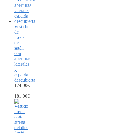
Vestido
de
novia
de
satén
con
aberturas
laterales
y
espalda
descubierta
174.00
€
–
181.00
€