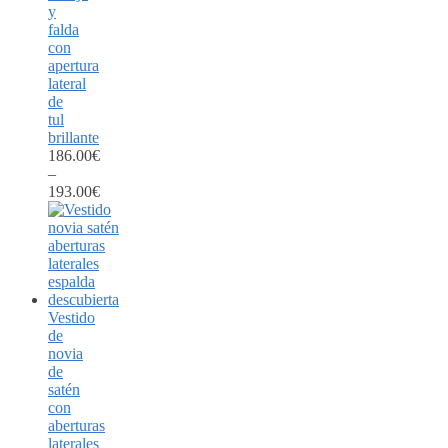
y
falda
con
apertura
lateral
de
tul
brillante
186.00
€
–
193.00
€
Vestido
de
novia
de
satén
con
aberturas
laterales