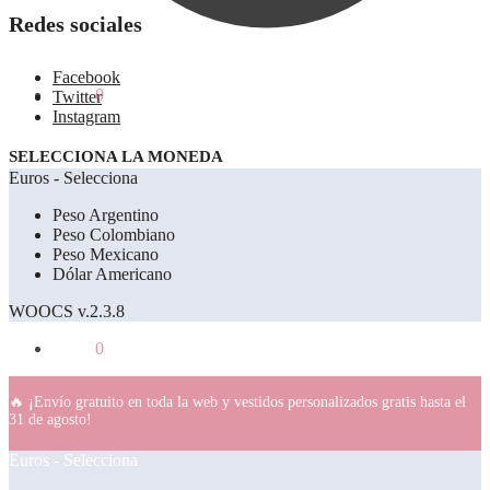
Redes sociales
Facebook
0.00
€
0
Twitter
Instagram
SELECCIONA LA MONEDA
Euros - Selecciona
Peso Argentino
Peso Colombiano
Peso Mexicano
Dólar Americano
WOOCS v.2.3.8
0.00
€
0
🔥 ¡Envío gratuito en toda la web y vestidos personalizados gratis hasta el
31 de agosto!
Euros - Selecciona