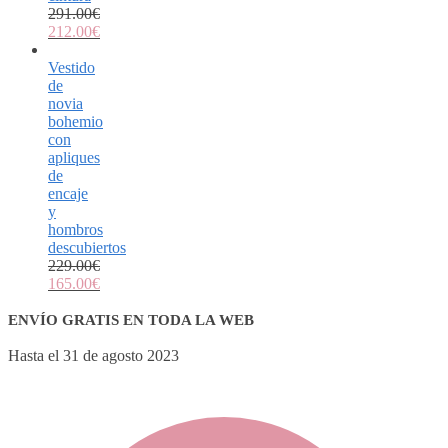
291.00
€
212.00
€
Vestido
de
novia
bohemio
con
apliques
de
encaje
y
hombros
descubiertos
229.00
€
165.00
€
ENVÍO GRATIS EN TODA LA WEB
Hasta el 31 de agosto 2023