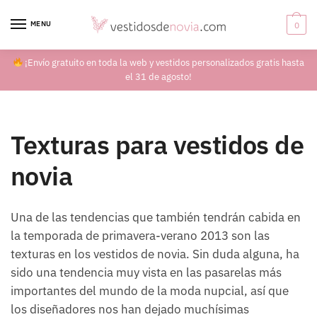
Skip
Skip
to
to
MENU
0
navigation
content
¡Envío gratuito en toda la web y vestidos personalizados gratis hasta
el 31 de agosto!
Texturas para vestidos de
novia
Una de las tendencias que también tendrán cabida en
la temporada de primavera-verano 2013 son las
texturas en los vestidos de novia. Sin duda alguna, ha
sido una tendencia muy vista en las pasarelas más
importantes del mundo de la moda nupcial, así que
los diseñadores nos han dejado muchísimas