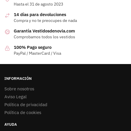
Hasta el 31 de agosto 2023
14 días para devoluciones
Compra y no te preocupes de nada
Garantía Vestidosdenovia.com
Comprobamos todos los vestidos
100% Pago seguro
PayPal / MasterCard / Visa
INFORMACIÓN
Sobre nosotros
Aviso Legal
Política de privacidad
Política de cookies
AYUDA