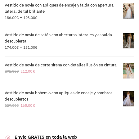
Vestido de novia con apliques de encaje y falda con apertura
lateral de tul brillante
–
186.00
€
193.00
€
Vestido de novia de satén con aberturas laterales y espalda
descubierta
–
174.00
€
181.00
€
Vestido de novia de corte sirena con detalles ilusión en cintura
291.00
€
212.00
€
Vestido de novia bohemio con apliques de encaje y hombros
descubiertos
229.00
€
165.00
€
Envío GRATIS en toda la web