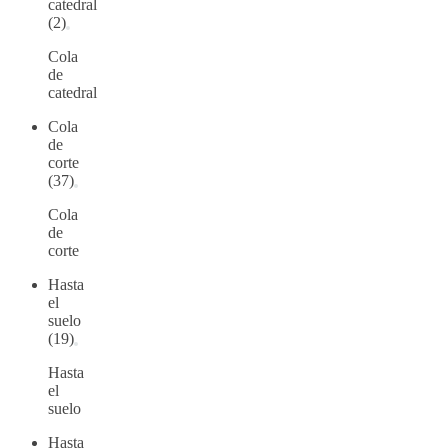
catedral
(2)
Cola
de
catedral
Cola
de
corte
(37)
Cola
de
corte
Hasta
el
suelo
(19)
Hasta
el
suelo
Hasta