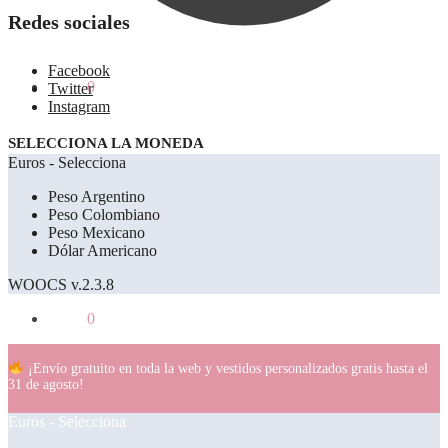
Redes sociales
Facebook
0.00
€
0
Twitter
Instagram
SELECCIONA LA MONEDA
Euros - Selecciona
Peso Argentino
Peso Colombiano
Peso Mexicano
Dólar Americano
WOOCS v.2.3.8
0.00
€
0
¡Envío gratuito en toda la web y vestidos personalizados gratis hasta el
31 de agosto!
Euros - Selecciona