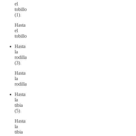
el
tobillo
(1)
Hasta
el
tobillo
Hasta
la
rodilla
(3)
Hasta
la
rodilla
Hasta
la
tibia
(5)
Hasta
la
tibia