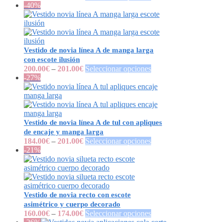
-40%
Vestido de novia línea A de manga larga
con escote ilusión
200.00
€
–
201.00
€
Seleccionar opciones
-27%
Vestido de novia línea A de tul con apliques
de encaje y manga larga
184.00
€
–
201.00
€
Seleccionar opciones
-21%
Vestido de novia recto con escote
asimétrico y cuerpo decorado
160.00
€
–
174.00
€
Seleccionar opciones