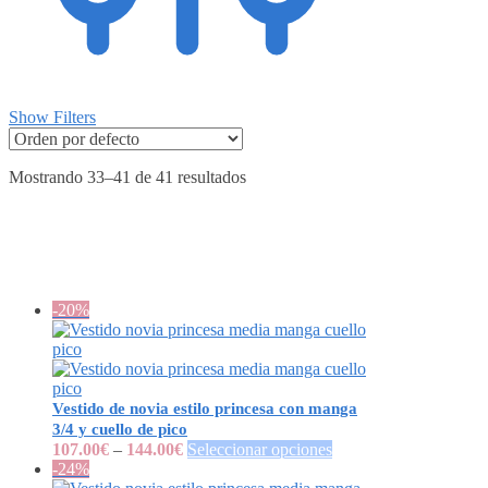
Show Filters
Mostrando 33–41 de 41 resultados
-20%
Vestido de novia estilo princesa con manga
3/4 y cuello de pico
107.00
€
–
144.00
€
Seleccionar opciones
-24%