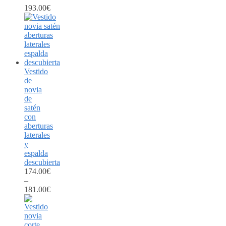
193.00
€
Vestido
de
novia
de
satén
con
aberturas
laterales
y
espalda
descubierta
174.00
€
–
181.00
€