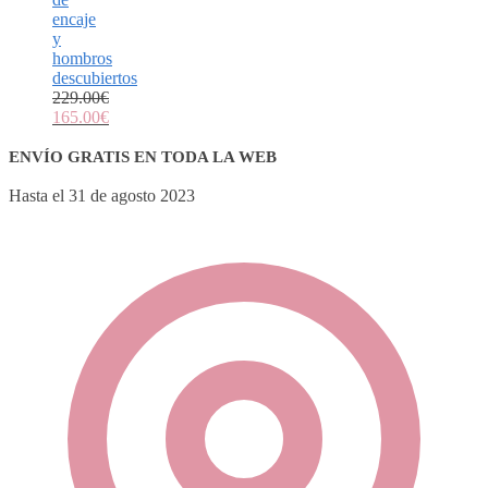
encaje
y
hombros
descubiertos
229.00
€
165.00
€
ENVÍO GRATIS EN TODA LA WEB
Hasta el 31 de agosto 2023