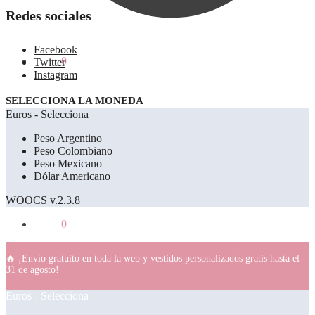
Redes sociales
Facebook
0.00
€
0
Twitter
Instagram
SELECCIONA LA MONEDA
Euros - Selecciona
Peso Argentino
Peso Colombiano
Peso Mexicano
Dólar Americano
WOOCS v.2.3.8
0.00
€
0
🔥 ¡Envío gratuito en toda la web y vestidos personalizados gratis hasta el
31 de agosto!
Euros - Selecciona