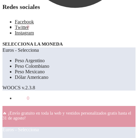
Redes sociales
Facebook
0.00
€
0
Twitter
Instagram
SELECCIONA LA MONEDA
Euros - Selecciona
Peso Argentino
Peso Colombiano
Peso Mexicano
Dólar Americano
WOOCS v.2.3.8
0.00
€
0
🔥 ¡Envío gratuito en toda la web y vestidos personalizados gratis hasta el
31 de agosto!
Euros - Selecciona