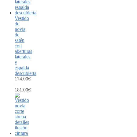
Vestido
de
novia
de
satén
con
aberturas
laterales
y
espalda
descubierta
174.00
€
–
181.00
€