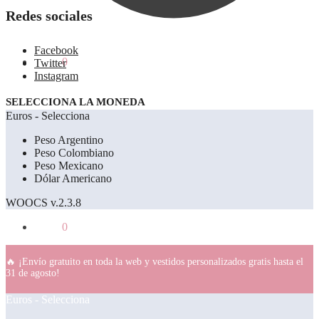
Redes sociales
Facebook
0.00
€
0
Twitter
Instagram
SELECCIONA LA MONEDA
Euros - Selecciona
Peso Argentino
Peso Colombiano
Peso Mexicano
Dólar Americano
WOOCS v.2.3.8
0.00
€
0
🔥 ¡Envío gratuito en toda la web y vestidos personalizados gratis hasta el
31 de agosto!
Euros - Selecciona