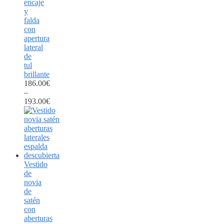
encaje
y
falda
con
apertura
lateral
de
tul
brillante
186.00
€
–
193.00
€
Vestido
de
novia
de
satén
con
aberturas