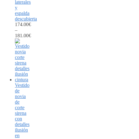
laterales
y
espalda
descubierta
174.00
€
–
181.00
€
Vestido
de
novia
de
corte
sirena
con
detalles
ilusión
en