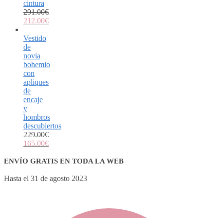
cintura
291.00
€
212.00
€
Vestido
de
novia
bohemio
con
apliques
de
encaje
y
hombros
descubiertos
229.00
€
165.00
€
ENVÍO GRATIS EN TODA LA WEB
Hasta el 31 de agosto 2023