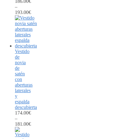
186.00
€
–
193.00
€
Vestido
de
novia
de
satén
con
aberturas
laterales
y
espalda
descubierta
174.00
€
–
181.00
€