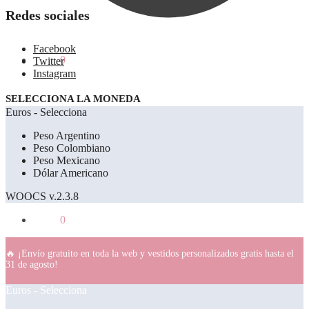
Redes sociales
Facebook
0.00
€
0
Twitter
Instagram
SELECCIONA LA MONEDA
Euros - Selecciona
Peso Argentino
Peso Colombiano
Peso Mexicano
Dólar Americano
WOOCS v.2.3.8
0.00
€
0
🔥 ¡Envío gratuito en toda la web y vestidos personalizados gratis hasta el
31 de agosto!
Euros - Selecciona