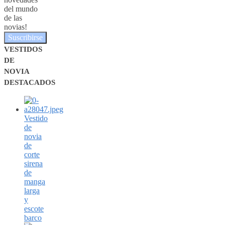
del mundo
de las
novias!
Suscribirse
VESTIDOS
DE
NOVIA
DESTACADOS
Vestido
de
novia
de
corte
sirena
de
manga
larga
y
escote
barco