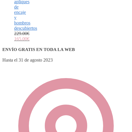
apliques
de
encaje
y
hombros
descubiertos
229.00
€
165.00
€
ENVÍO GRATIS EN TODA LA WEB
Hasta el 31 de agosto 2023