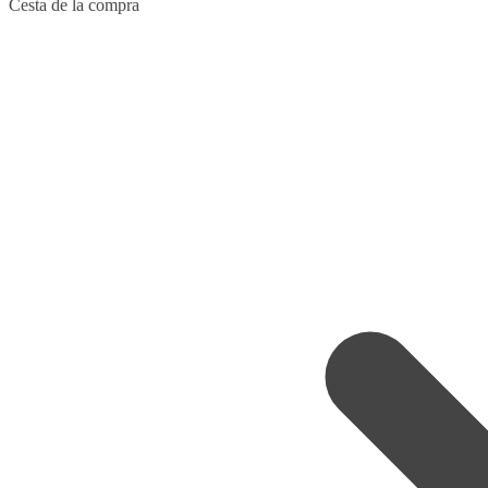
Skip
Skip
Cesta de la compra
to
to
navigation
content